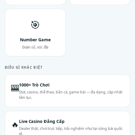
🎯
Number Game
Đoán số, xóc đĩa
ĐIỀU GÌ KHÁC BIỆT
1000+ Trò Chơi
🎰
Slot, casino, thể thao, bắn cá, game bài — đa dạng, cập nhật
liên tục.
Live Casino Đẳng Cấp
🔥
Dealer thật, chơi trực tiếp, trải nghiệm như tại sòng bài quốc
tế.