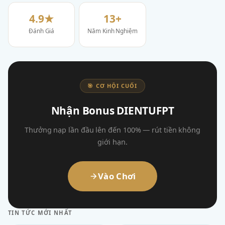
4.9★
13+
Đánh Giá
Năm Kinh Nghiệm
🎯 CƠ HỘI CUỐI
Nhận Bonus DIENTUFPT
Thưởng nạp lần đầu lên đến 100% — rút tiền không
giới hạn.
Vào Chơi
TIN TỨC MỚI NHẤT