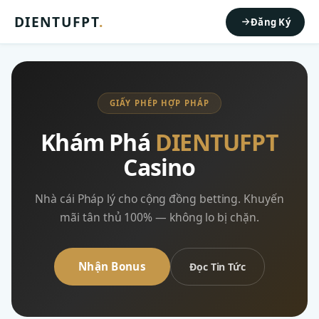
DIENTUFPT
.
Đăng Ký
GIẤY PHÉP HỢP PHÁP
Khám Phá
DIENTUFPT
Casino
Nhà cái Pháp lý cho cộng đồng betting. Khuyến
mãi tân thủ 100% — không lo bị chặn.
Nhận Bonus
Đọc Tin Tức