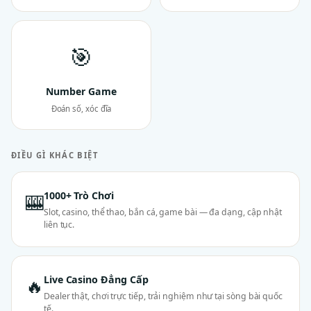
🎯
Number Game
Đoán số, xóc đĩa
ĐIỀU GÌ KHÁC BIỆT
1000+ Trò Chơi
🎰
Slot, casino, thể thao, bắn cá, game bài — đa dạng, cập nhật
liên tục.
Live Casino Đẳng Cấp
🔥
Dealer thật, chơi trực tiếp, trải nghiệm như tại sòng bài quốc
tế.