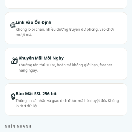
Link Vào Ổn Định
🌐
Không lo bị chặn, nhiều đường truyền dự phòng, vào chơi
mượt mà.
Khuyến Mãi Mỗi Ngày
🎁
Thưởng tân thủ 100%, hoàn trả không giới hạn, freebet
hàng ngày.
Bảo Mật SSL 256-bit
🔒
Thông tin cá nhân và giao dịch được mã hóa tuyệt đối. Không
lo rò rỉ dữ liệu.
NHÌN NHANH