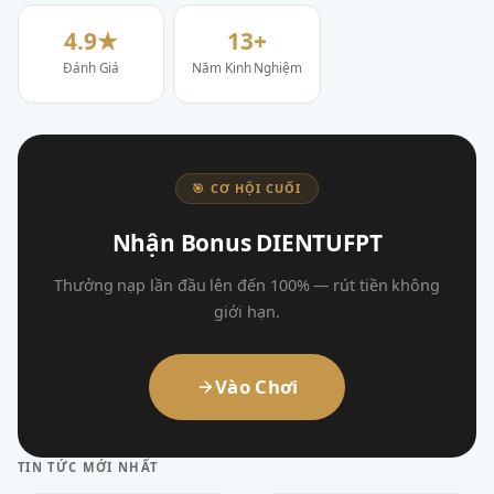
4.9★
13+
Đánh Giá
Năm Kinh Nghiệm
🎯 CƠ HỘI CUỐI
Nhận Bonus DIENTUFPT
Thưởng nạp lần đầu lên đến 100% — rút tiền không
giới hạn.
Vào Chơi
TIN TỨC MỚI NHẤT