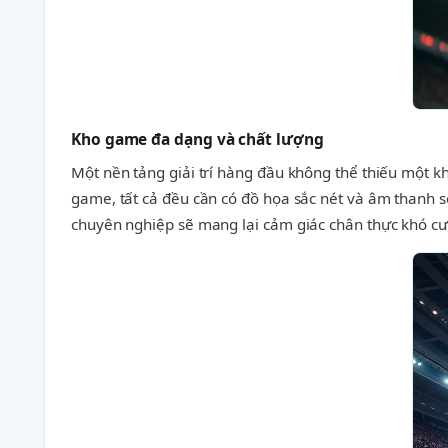
Kho game đa dạng và chất lượng
Một nền tảng giải trí hàng đầu không thể thiếu một kh
game, tất cả đều cần có đồ họa sắc nét và âm thanh sốn
chuyên nghiệp sẽ mang lại cảm giác chân thực khó cư