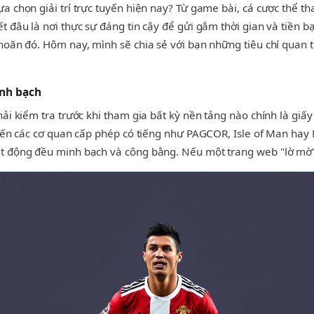
 chọn giải trí trực tuyến hiện nay? Từ game bài, cá cược thể tha
 đâu là nơi thực sự đáng tin cậy để gửi gắm thời gian và tiền b
hoăn đó. Hôm nay, mình sẽ chia sẻ với bạn những tiêu chí quan 
inh bạch
ải kiểm tra trước khi tham gia bất kỳ nền tảng nào chính là giấ
 đến các cơ quan cấp phép có tiếng như PAGCOR, Isle of Man hay
t động đều minh bạch và công bằng. Nếu một trang web "lờ mờ" 