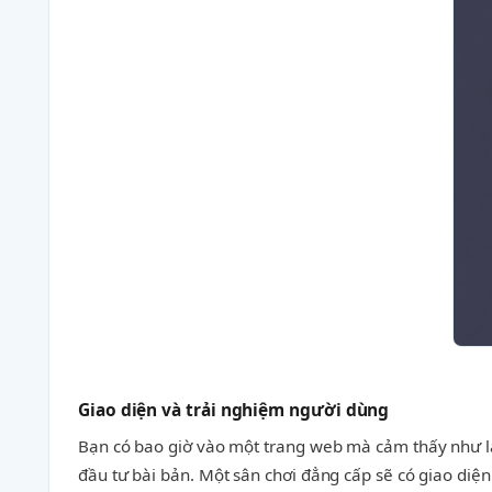
Giao diện và trải nghiệm người dùng
Bạn có bao giờ vào một trang web mà cảm thấy như lạ
đầu tư bài bản. Một sân chơi đẳng cấp sẽ có giao diện 