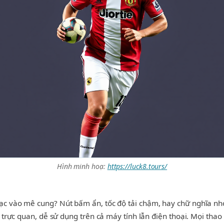
Hình minh hoạ:
https://luck8.tours/
c vào mê cung? Nút bấm ẩn, tốc độ tải chậm, hay chữ nghĩa nh
trực quan, dễ sử dụng trên cả máy tính lẫn điện thoại. Mọi thao 