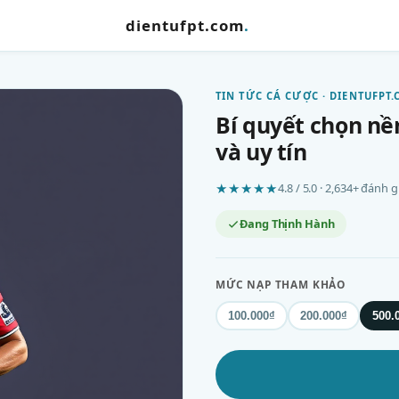
dientufpt.com
.
TIN TỨC CÁ CƯỢC · DIENTUFPT
Bí quyết chọn nền
và uy tín
★★★★★
4.8 / 5.0 · 2,634+ đánh 
Đang Thịnh Hành
MỨC NẠP THAM KHẢO
100.000₫
200.000₫
500.