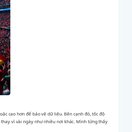
oặc cao hơn để bảo vệ dữ liệu. Bên cạnh đó, tốc độ
ờ, thay vì vài ngày như nhiều nơi khác. Mình từng thấy