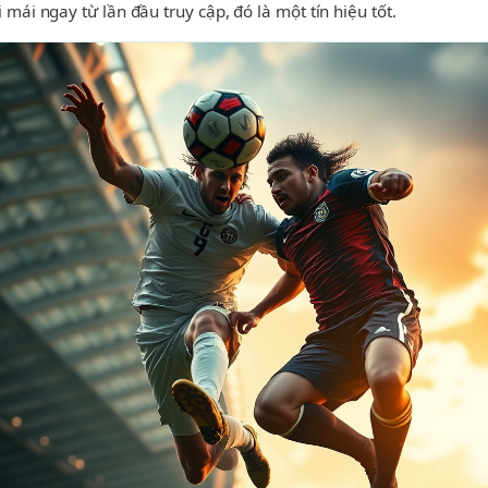
ái ngay từ lần đầu truy cập, đó là một tín hiệu tốt.