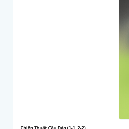
Chiến Thuật Cầu Đảo (1-1, 2-2)