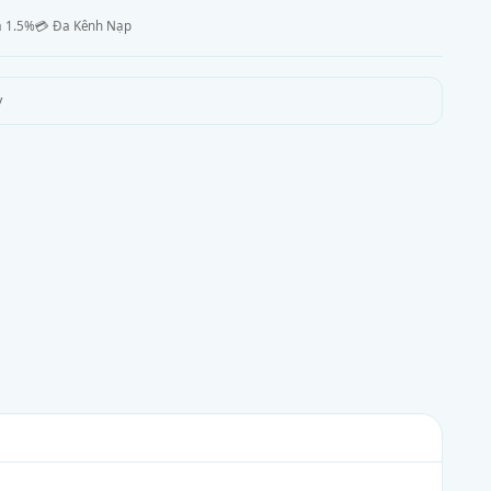
ả 1.5%
💳 Đa Kênh Nạp
y