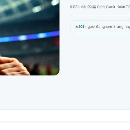
🔒 Bảo Mật SSL
🎰 Odds Cao
🔄 Hoàn Tr
🔥
205
người đang xem trang nà