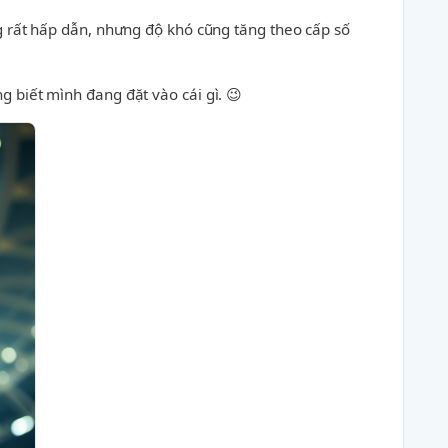
ng rất hấp dẫn, nhưng độ khó cũng tăng theo cấp số
 biết mình đang đặt vào cái gì. 😉