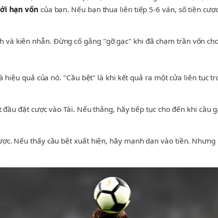
iới hạn vốn
của bạn. Nếu bạn thua liên tiếp 5-6 ván, số tiền cược
 và kiên nhẫn. Đừng cố gắng "gỡ gạc" khi đã chạm trần vốn ch
à hiệu quả của nó. "Cầu bệt" là khi kết quả ra một cửa liên tục tro
ắt đầu đặt cược vào Tài. Nếu thắng, hãy tiếp tục cho đến khi cầu 
cược. Nếu thấy cầu bệt xuất hiện, hãy mạnh dạn vào tiền. Nhưng n