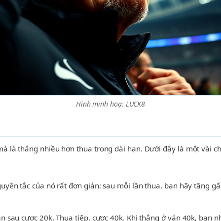
Hình minh hoạ: LUCK8
à là thắng nhiều hơn thua trong dài hạn. Dưới đây là một vài ch
uyên tắc của nó rất đơn giản: sau mỗi lần thua, bạn hãy tăng gấp
n sau cược 20k. Thua tiếp, cược 40k. Khi thắng ở ván 40k, bạn 