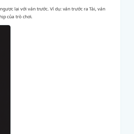
ngược lại với ván trước. Ví dụ: ván trước ra Tài, ván
ịp của trò chơi.