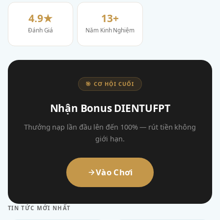
4.9★
13+
Đánh Giá
Năm Kinh Nghiệm
🎯 CƠ HỘI CUỐI
Nhận Bonus DIENTUFPT
Thưởng nạp lần đầu lên đến 100% — rút tiền không
giới hạn.
Vào Chơi
TIN TỨC MỚI NHẤT