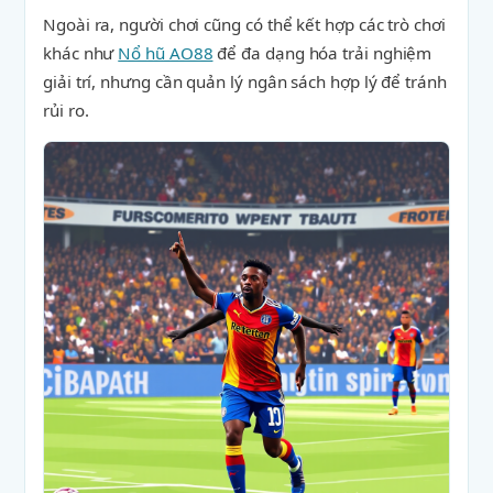
Ngoài ra, người chơi cũng có thể kết hợp các trò chơi
khác như
Nổ hũ AO88
để đa dạng hóa trải nghiệm
giải trí, nhưng cần quản lý ngân sách hợp lý để tránh
rủi ro.