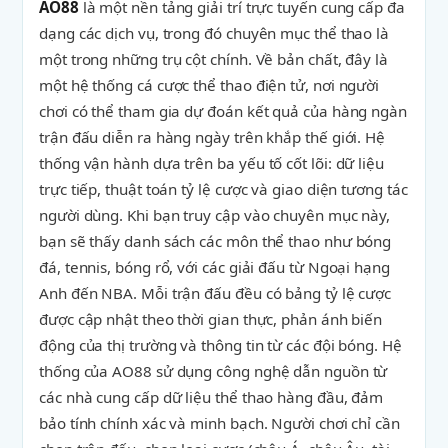
AO88
là một nền tảng giải trí trực tuyến cung cấp đa
dạng các dịch vụ, trong đó chuyên mục thể thao là
một trong những trụ cột chính. Về bản chất, đây là
một hệ thống cá cược thể thao điện tử, nơi người
chơi có thể tham gia dự đoán kết quả của hàng ngàn
trận đấu diễn ra hàng ngày trên khắp thế giới. Hệ
thống vận hành dựa trên ba yếu tố cốt lõi: dữ liệu
trực tiếp, thuật toán tỷ lệ cược và giao diện tương tác
người dùng. Khi bạn truy cập vào chuyên mục này,
bạn sẽ thấy danh sách các môn thể thao như bóng
đá, tennis, bóng rổ, với các giải đấu từ Ngoại hạng
Anh đến NBA. Mỗi trận đấu đều có bảng tỷ lệ cược
được cập nhật theo thời gian thực, phản ánh biến
động của thị trường và thông tin từ các đội bóng. Hệ
thống của AO88 sử dụng công nghệ dẫn nguồn từ
các nhà cung cấp dữ liệu thể thao hàng đầu, đảm
bảo tính chính xác và minh bạch. Người chơi chỉ cần