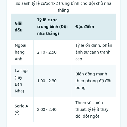
So sánh tỷ lệ cược 1x2 trung bình cho đội chủ nhà
thắng
Tỷ lệ cược
Giải
trung bình (Đội
Đặc điểm
đấu
nhà thắng)
Ngoại
Tỷ lệ ổn định, phản
hạng
2.10 - 2.50
ánh sự cạnh tranh
Anh
cao
La Liga
Biến động mạnh
(Tây
1.90 - 2.30
theo phong độ đội
Ban
bóng
Nha)
Thiên về chiến
Serie A
2.00 - 2.40
thuật, tỷ lệ ít thay
(Ý)
đổi đột ngột