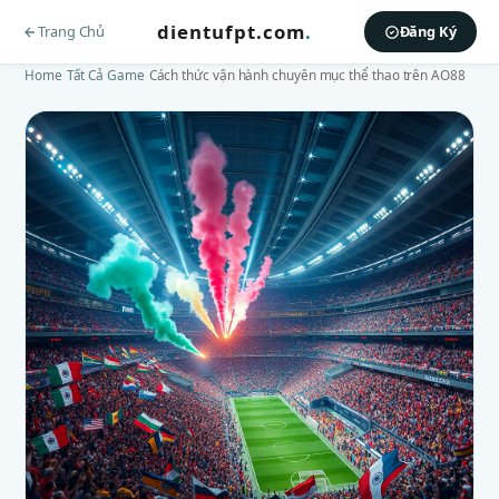
dientufpt.com
.
Trang Chủ
Đăng Ký
Home
›
Tất Cả Game
›
Cách thức vận hành chuyên mục thể thao trên AO88