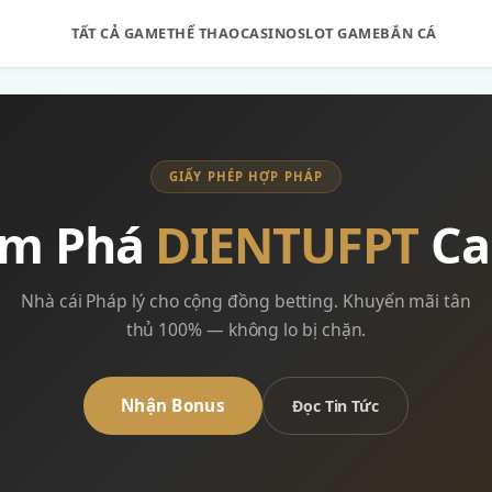
TẤT CẢ GAME
THỂ THAO
CASINO
SLOT GAME
BẮN CÁ
GIẤY PHÉP HỢP PHÁP
m Phá
DIENTUFPT
Ca
Nhà cái Pháp lý cho cộng đồng betting. Khuyến mãi tân
thủ 100% — không lo bị chặn.
Nhận Bonus
Đọc Tin Tức