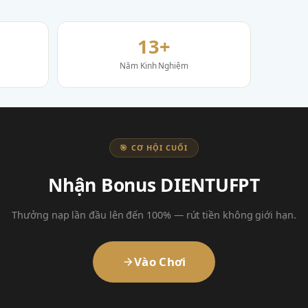
13+
Năm Kinh Nghiệm
🎯 CƠ HỘI CUỐI
Nhận Bonus DIENTUFPT
Thưởng nạp lần đầu lên đến 100% — rút tiền không giới hạn.
Vào Chơi