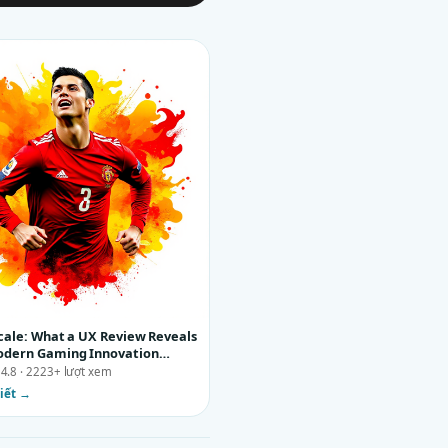
Scale: What a UX Review Reveals
odern Gaming Innovation
s666t5.net
★
4.8 · 2223+ lượt xem
iết →