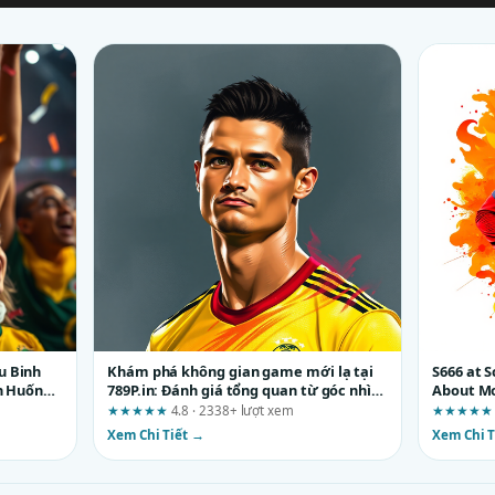
u Binh
Khám phá không gian game mới lạ tại
S666 at 
nh Huống
789P.in: Đánh giá tổng quan từ góc nhìn
About M
biên tập độc lập
Through 
★★★★★
4.8 · 2338+ lượt xem
★★★★
Xem Chi Tiết →
Xem Chi T