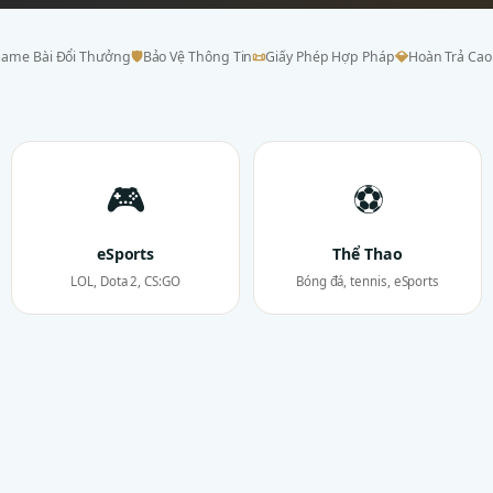
ame Bài Đổi Thưởng
🛡
Bảo Vệ Thông Tin
📜
Giấy Phép Hợp Pháp
💎
Hoàn Trả Cao
🎮
⚽
eSports
Thể Thao
LOL, Dota 2, CS:GO
Bóng đá, tennis, eSports