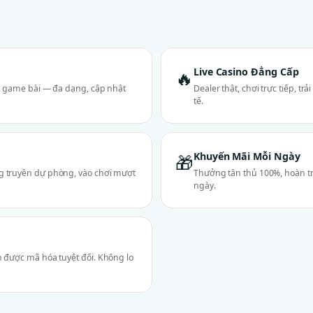
Live Casino Đẳng Cấp
🔥
cá, game bài — đa dạng, cập nhật
Dealer thật, chơi trực tiếp, t
tế.
Khuyến Mãi Mỗi Ngày
🎁
g truyền dự phòng, vào chơi mượt
Thưởng tân thủ 100%, hoàn tr
ngày.
h được mã hóa tuyệt đối. Không lo