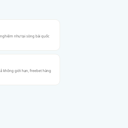
rải nghiệm như tại sòng bài quốc
ả không giới hạn, freebet hàng