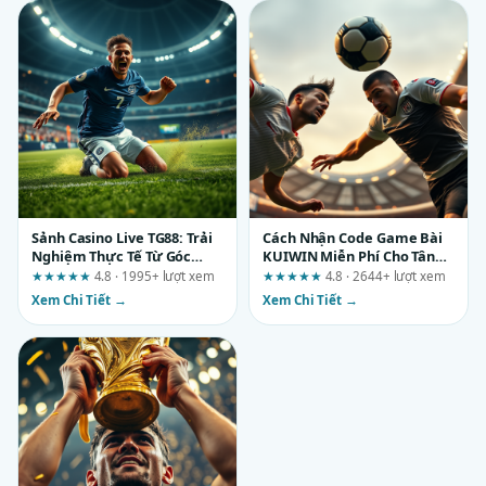
Sảnh Casino Live TG88: Trải
Cách Nhận Code Game Bài
Nghiệm Thực Tế Từ Góc
KUIWIN Miễn Phí Cho Tân
Nhìn Người Dùng – Truy
Thủ: Ai Nên Nhận, Ai Nên Bỏ
★★★★★
4.8 · 1995+ lượt xem
★★★★★
4.8 · 2644+ lượt xem
Cập, Đăng Ký, Tương Tác
Qua?
Xem Chi Tiết →
Xem Chi Tiết →
Dealer Và Hỗ Trợ