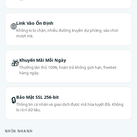
Link Vào Ổn Định
🌐
Không lo bị chặn, nhiều đường truyền dự phòng, vào chơi
mượt mà.
Khuyến Mãi Mỗi Ngày
🎁
Thưởng tân thủ 100%, hoàn trả không giới hạn, freebet
hàng ngày.
Bảo Mật SSL 256-bit
🔒
Thông tin cá nhân và giao dịch được mã hóa tuyệt đối. Không
lo rò rỉ dữ liệu.
NHÌN NHANH