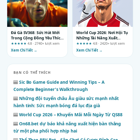
Đá Gà SV368: Sức Hút Mới
World Cup 2026: Nơi Hội Tụ
Trong Cộng Đồng Yêu Thích
Những Tài Năng Xuất
Đá Gà Trực Tuyến
Chúng
★★★★★
4.8 · 2740+ lượt xem
★★★★★
4.8 · 2420+ lượt xem
Xem Chi Tiết →
Xem Chi Tiết →
BẠN CÓ THỂ THÍCH
🎰
Sic Bo Game Guide and Winning Tips – A
Complete Beginner's Walkthrough
🎰
Những đội tuyển châu Âu giàu sức mạnh nhất
hành tinh: Sức mạnh bóng đá lục địa già
🎰
World Cup 2026 – Khuyến Mãi Mỗi Ngày Từ QS88
🎰
On68.bet dự báo khả năng xuất hiện bàn thắng
từ một pha phối hợp nhịp hai
🎰
Thể Thao 88V Bet – Sân Chơi Cá Cược Đỉnh Cao