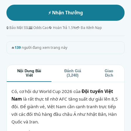
⚡ Nhận Thưởng
🔒 Bảo Mật SSL
🎰 Odds Cao
🔄 Hoàn Trả 1.5%
💳 Đa Kênh Nạp
🔥
139
người đang xem trang này
Nội Dung Bài
Đánh Giá
Giao
Viết
(3,240)
Dịch
Có, cơ hội dự World Cup 2026 của
Đội tuyển Việt
Nam
là rất thực tế nhờ AFC tăng suất dự giải lên 8,5
đội. Để giành vé, Việt Nam cần cạnh tranh trực tiếp
với các đối thủ hàng đầu châu Á như Nhật Bản, Hàn
Quốc và Iran.