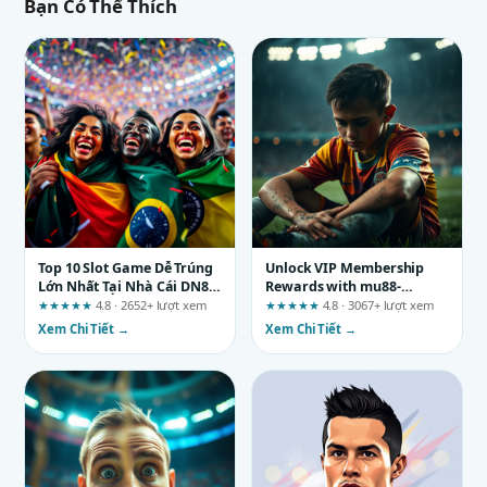
Bạn Có Thể Thích
Top 10 Slot Game Dễ Trúng
Unlock VIP Membership
Lớn Nhất Tại Nhà Cái DN88
Rewards with mu88-
2026: Đừng Tin Quảng Cáo,
km.com: A Balanced
★★★★★
4.8 · 2652+ lượt xem
★★★★★
4.8 · 3067+ lượt xem
Hãy Tự Kiểm Chứng
Review
Xem Chi Tiết →
Xem Chi Tiết →