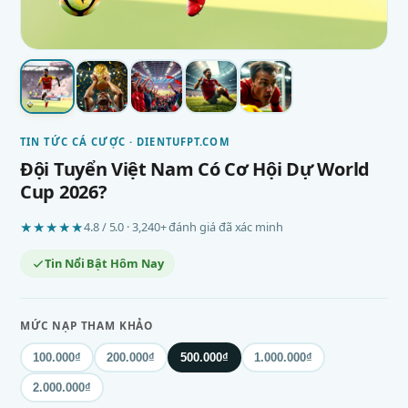
TIN TỨC CÁ CƯỢC · DIENTUFPT.COM
Đội Tuyển Việt Nam Có Cơ Hội Dự World
Cup 2026?
★★★★★
4.8 / 5.0 · 3,240+ đánh giá đã xác minh
Tin Nổi Bật Hôm Nay
MỨC NẠP THAM KHẢO
100.000₫
200.000₫
500.000₫
1.000.000₫
2.000.000₫