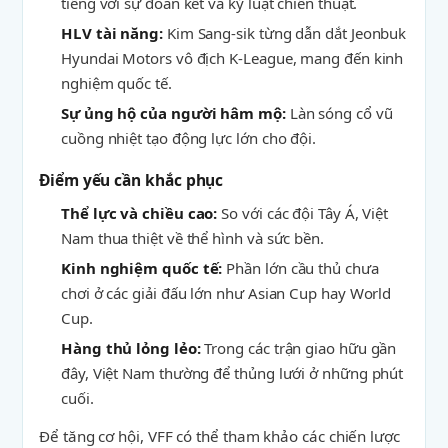
tiếng với sự đoàn kết và kỷ luật chiến thuật.
HLV tài năng:
Kim Sang-sik từng dẫn dắt Jeonbuk
Hyundai Motors vô địch K-League, mang đến kinh
nghiệm quốc tế.
Sự ủng hộ của người hâm mộ:
Làn sóng cổ vũ
cuồng nhiệt tạo động lực lớn cho đội.
Điểm yếu cần khắc phục
Thể lực và chiều cao:
So với các đội Tây Á, Việt
Nam thua thiệt về thể hình và sức bền.
Kinh nghiệm quốc tế:
Phần lớn cầu thủ chưa
chơi ở các giải đấu lớn như Asian Cup hay World
Cup.
Hàng thủ lỏng lẻo:
Trong các trận giao hữu gần
đây, Việt Nam thường để thủng lưới ở những phút
cuối.
Để tăng cơ hội, VFF có thể tham khảo các chiến lược