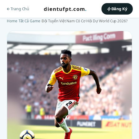
dientufpt.com
.
Trang Chủ
Đăng Ký
Home
›
Tất Cả Game
›
Đội Tuyển Việt Nam Có Cơ Hội Dự World Cup 2026?