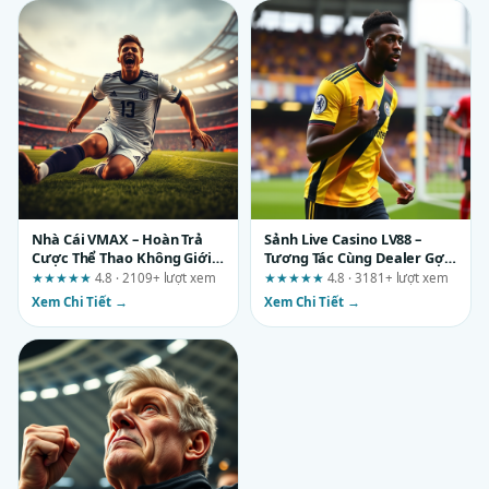
Nhà Cái VMAX – Hoàn Trả
Sảnh Live Casino LV88 –
Cược Thể Thao Không Giới
Tương Tác Cùng Dealer Gợi
Hạn Mỗi Ngày: Góc Nhìn
Cảm Mỗi Ngày: Đánh Giá
★★★★★
4.8 · 2109+ lượt xem
★★★★★
4.8 · 3181+ lượt xem
Thực Tế
Theo Hành Trình Người
Xem Chi Tiết →
Xem Chi Tiết →
Dùng