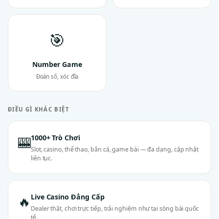
🎯
Number Game
Đoán số, xóc đĩa
ĐIỀU GÌ KHÁC BIỆT
1000+ Trò Chơi
🎰
Slot, casino, thể thao, bắn cá, game bài — đa dạng, cập nhật
liên tục.
Live Casino Đẳng Cấp
🔥
Dealer thật, chơi trực tiếp, trải nghiệm như tại sòng bài quốc
tế.