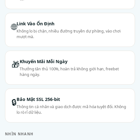
Link Vào Ổn Định
🌐
Không lo bị chặn, nhiều đường truyền dự phòng, vào chơi
mượt mà.
Khuyến Mãi Mỗi Ngày
🎁
Thưởng tân thủ 100%, hoàn trả không giới hạn, freebet
hàng ngày.
Bảo Mật SSL 256-bit
🔒
Thông tin cá nhân và giao dịch được mã hóa tuyệt đối. Không
lo rò rỉ dữ liệu.
NHÌN NHANH