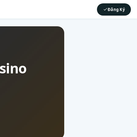
Đăng Ký
sino