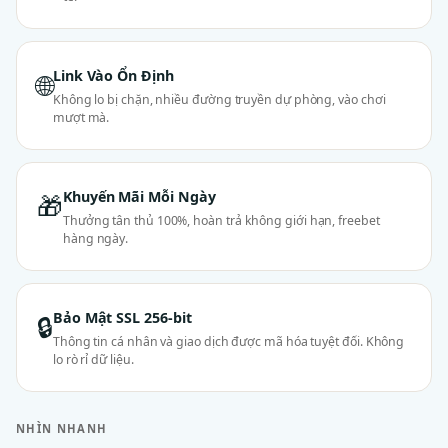
Link Vào Ổn Định
🌐
Không lo bị chặn, nhiều đường truyền dự phòng, vào chơi
mượt mà.
Khuyến Mãi Mỗi Ngày
🎁
Thưởng tân thủ 100%, hoàn trả không giới hạn, freebet
hàng ngày.
Bảo Mật SSL 256-bit
🔒
Thông tin cá nhân và giao dịch được mã hóa tuyệt đối. Không
lo rò rỉ dữ liệu.
NHÌN NHANH