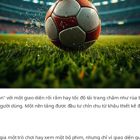
n" với một giao diện rối rắm hay tốc độ tải trang chậm như rùa b
người dùng. Một nền tảng được đầu tư chỉn chu từ khâu thiết kế
a một trò chơi hay xem một bộ phim, nhưng chỉ vì giao diện quá