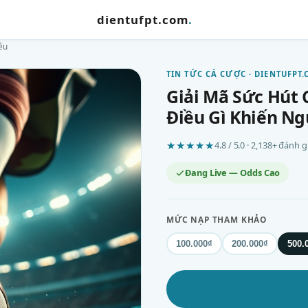
dientufpt.com
.
iều
TIN TỨC CÁ CƯỢC · DIENTUFPT
Giải Mã Sức Hút 
Điều Gì Khiến Ng
★★★★★
4.8 / 5.0 · 2,138+ đánh 
Đang Live — Odds Cao
MỨC NẠP THAM KHẢO
100.000₫
200.000₫
500.