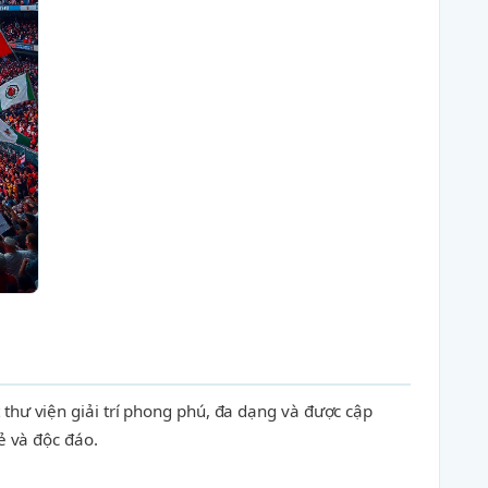
thư viện giải trí phong phú, đa dạng và được cập
ẻ và độc đáo.