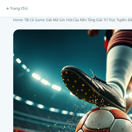
Trang Chủ
Home
›
Tất Cả Game
›
Giải Mã Sức Hút Của Nền Tảng Giải Trí Trực Tuyến: Đ