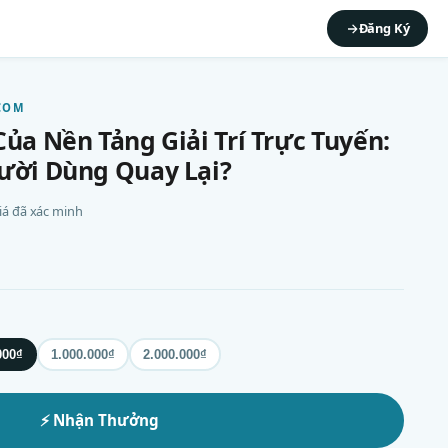
Đăng Ký
.COM
Của Nền Tảng Giải Trí Trực Tuyến:
ười Dùng Quay Lại?
giá đã xác minh
000₫
1.000.000₫
2.000.000₫
⚡ Nhận Thưởng