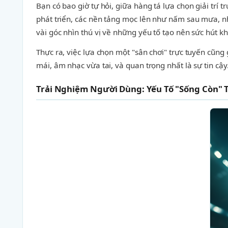
Bạn có bao giờ tự hỏi, giữa hàng tá lựa chọn giải trí
phát triển, các nền tảng mọc lên như nấm sau mưa, n
vài góc nhìn thú vị về những yếu tố tạo nên sức hút k
Thực ra, việc lựa chọn một "sân chơi" trực tuyến cũng
mái, âm nhạc vừa tai, và quan trọng nhất là sự tin cậy.
Trải Nghiệm Người Dùng: Yếu Tố "Sống Còn" T