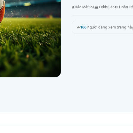
🔒 Bảo Mật SSL
🎰 Odds Cao
🔄 Hoàn Tr
🔥
166
người đang xem trang nà