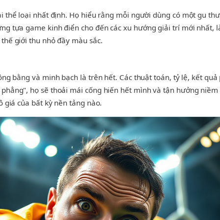
 thể loại nhất định. Họ hiểu rằng mỗi người dùng có một gu thưở
ng tựa game kinh điển cho đến các xu hướng giải trí mới nhất, 
thế giới thu nhỏ đầy màu sắc.
ng bằng và minh bạch là trên hết. Các thuật toán, tỷ lệ, kết quả
phẳng", họ sẽ thoải mái cống hiến hết mình và tận hưởng niềm v
ô giá của bất kỳ nền tảng nào.