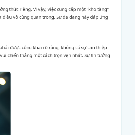
ng thức riêng. Vì vậy, việc cung cấp một "kho tàng"
là điều vô cùng quan trọng. Sự đa dạng này đáp ứng
 phải được công khai rõ ràng, không có sự can thiệp
ui chiến thắng một cách trọn vẹn nhất. Sự tin tưởng