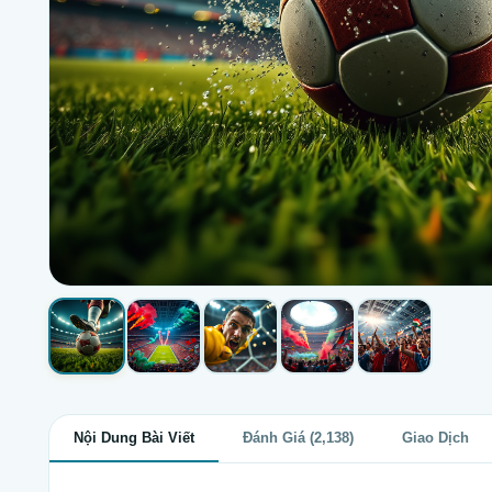
Nội Dung Bài Viết
Đánh Giá (2,138)
Giao Dịch