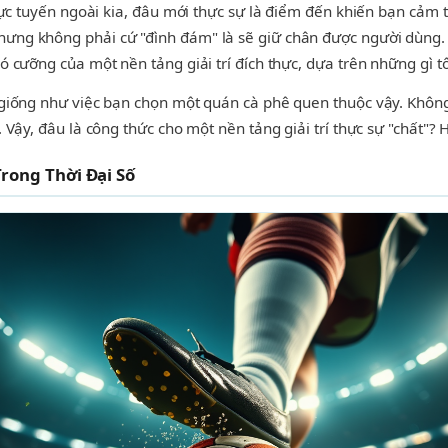
 trực tuyến ngoài kia, đâu mới thực sự là điểm đến khiến bạn cả
hưng không phải cứ "đình đám" là sẽ giữ chân được người dùng.
hó cưỡng của một nền tảng giải trí đích thực, dựa trên những gì 
 giống như việc bạn chọn một quán cà phê quen thuộc vậy. Không 
 Vậy, đâu là công thức cho một nền tảng giải trí thực sự "chất"? 
rong Thời Đại Số