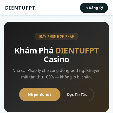
DIENTUFPT
.
Đăng Ký
GIẤY PHÉP HỢP PHÁP
Khám Phá
DIENTUFPT
Casino
Nhà cái Pháp lý cho cộng đồng betting. Khuyến
mãi tân thủ 100% — không lo bị chặn.
Nhận Bonus
Đọc Tin Tức