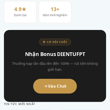
4.9★
13+
Đánh Giá
Năm Kinh Nghiệm
🎯 CƠ HỘI CUỐI
Nhận Bonus DIENTUFPT
Thưởng nạp lần đầu lên đến 100% — rút tiền không
giới hạn.
Vào Chơi
TIN TỨC MỚI NHẤT