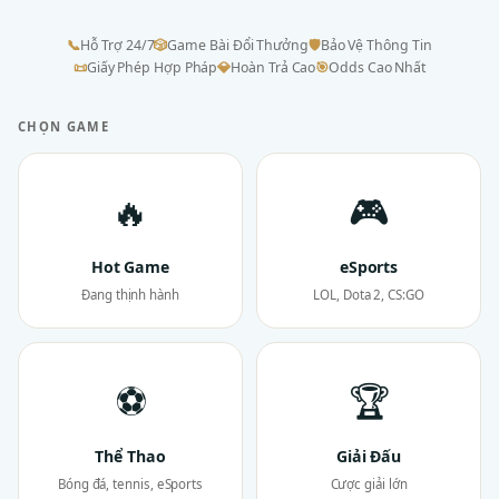
📞
Hỗ Trợ 24/7
🎲
Game Bài Đổi Thưởng
🛡
Bảo Vệ Thông Tin
📜
Giấy Phép Hợp Pháp
💎
Hoàn Trả Cao
🎯
Odds Cao Nhất
CHỌN GAME
🔥
🎮
Hot Game
eSports
Đang thịnh hành
LOL, Dota 2, CS:GO
⚽
🏆
Thể Thao
Giải Đấu
Bóng đá, tennis, eSports
Cược giải lớn