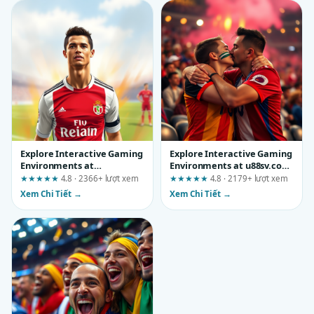
Explore Interactive Gaming
Explore Interactive Gaming
Environments at
Environments at u88sv.com:
Go99SV.com: A UX-Focused
A Verification-First Review
★★★★★
4.8 · 2366+ lượt xem
★★★★★
4.8 · 2179+ lượt xem
Review of Transparency,
Xem Chi Tiết →
Xem Chi Tiết →
Speed, and Trust