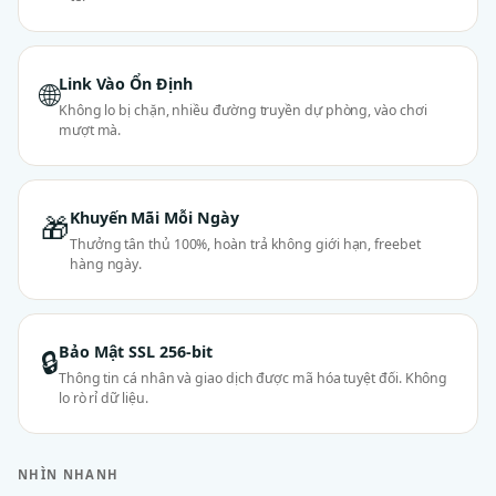
Link Vào Ổn Định
🌐
Không lo bị chặn, nhiều đường truyền dự phòng, vào chơi
mượt mà.
Khuyến Mãi Mỗi Ngày
🎁
Thưởng tân thủ 100%, hoàn trả không giới hạn, freebet
hàng ngày.
Bảo Mật SSL 256-bit
🔒
Thông tin cá nhân và giao dịch được mã hóa tuyệt đối. Không
lo rò rỉ dữ liệu.
NHÌN NHANH