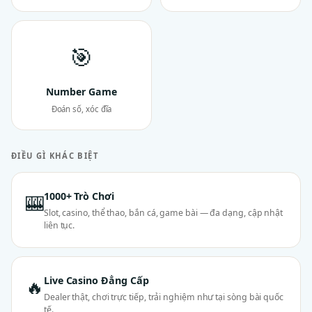
🎯
Number Game
Đoán số, xóc đĩa
ĐIỀU GÌ KHÁC BIỆT
1000+ Trò Chơi
🎰
Slot, casino, thể thao, bắn cá, game bài — đa dạng, cập nhật
liên tục.
Live Casino Đẳng Cấp
🔥
Dealer thật, chơi trực tiếp, trải nghiệm như tại sòng bài quốc
tế.