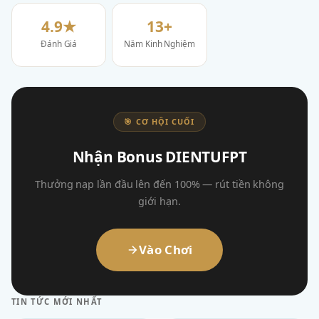
4.9★
13+
Đánh Giá
Năm Kinh Nghiệm
🎯 CƠ HỘI CUỐI
Nhận Bonus DIENTUFPT
Thưởng nạp lần đầu lên đến 100% — rút tiền không
giới hạn.
Vào Chơi
TIN TỨC MỚI NHẤT