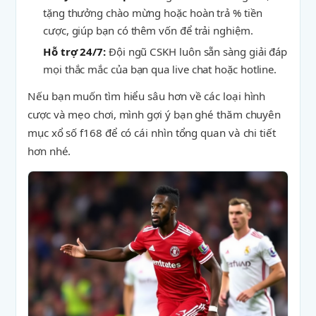
tặng thưởng chào mừng hoặc hoàn trả % tiền
cược, giúp bạn có thêm vốn để trải nghiệm.
Hỗ trợ 24/7:
Đội ngũ CSKH luôn sẵn sàng giải đáp
mọi thắc mắc của bạn qua live chat hoặc hotline.
Nếu bạn muốn tìm hiểu sâu hơn về các loại hình
cược và mẹo chơi, mình gợi ý bạn ghé thăm chuyên
mục xổ số f168 để có cái nhìn tổng quan và chi tiết
hơn nhé.