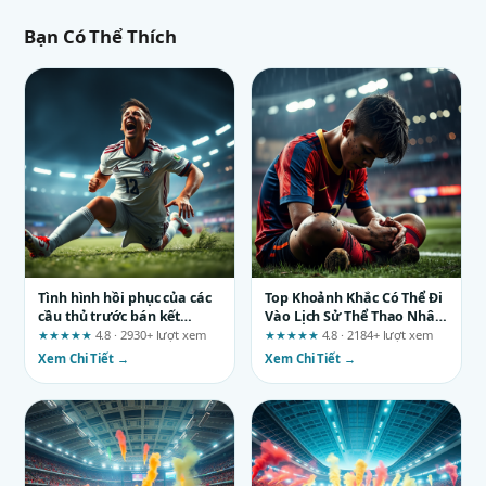
Bạn Có Thể Thích
Tình hình hồi phục của các
Top Khoảnh Khắc Có Thể Đi
cầu thủ trước bán kết
Vào Lịch Sử Thể Thao Nhân
World Cup 2026 trên
Loại
★★★★★
4.8 · 2930+ lượt xem
★★★★★
4.8 · 2184+ lượt xem
J188a.net – Góc nhìn từ dân
Xem Chi Tiết →
Xem Chi Tiết →
chơi lâu năm