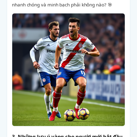
nhanh chóng và minh bạch phải không nào? 🎯
3. Những lưu ý vàng cho người mới bắt đầu