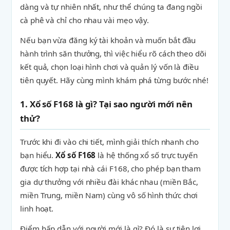
dàng và tự nhiên nhất, như thể chúng ta đang ngồi
cà phê và chỉ cho nhau vài mẹo vậy.
Nếu bạn vừa đăng ký tài khoản và muốn bắt đầu
hành trình săn thưởng, thì việc hiểu rõ cách theo dõi
kết quả, chọn loại hình chơi và quản lý vốn là điều
tiên quyết. Hãy cùng mình khám phá từng bước nhé!
1. Xổ số F168 là gì? Tại sao người mới nên
thử?
Trước khi đi vào chi tiết, mình giải thích nhanh cho
bạn hiểu.
Xổ số F168
là hệ thống xổ số trực tuyến
được tích hợp tại nhà cái F168, cho phép bạn tham
gia dự thưởng với nhiều đài khác nhau (miền Bắc,
miền Trung, miền Nam) cùng vô số hình thức chơi
linh hoạt.
Điểm hấp dẫn với người mới là gì? Đó là sự tiện lợi.