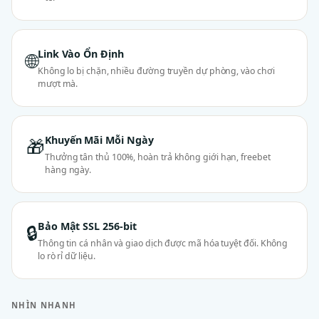
Link Vào Ổn Định
🌐
Không lo bị chặn, nhiều đường truyền dự phòng, vào chơi
mượt mà.
Khuyến Mãi Mỗi Ngày
🎁
Thưởng tân thủ 100%, hoàn trả không giới hạn, freebet
hàng ngày.
Bảo Mật SSL 256-bit
🔒
Thông tin cá nhân và giao dịch được mã hóa tuyệt đối. Không
lo rò rỉ dữ liệu.
NHÌN NHANH