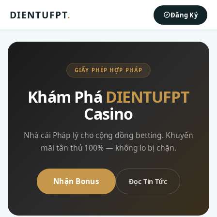
DIENTUFPT
.
Đăng Ký
GIẤY PHÉP HỢP PHÁP
Khám Phá
DIENTUFPT
Casino
Nhà cái Pháp lý cho cộng đồng betting. Khuyến
mãi tân thủ 100% — không lo bị chặn.
Nhận Bonus
Đọc Tin Tức