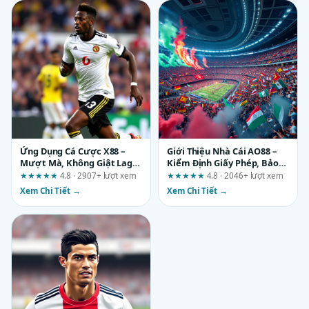
Ứng Dụng Cá Cược X88 –
Giới Thiệu Nhà Cái AO88 –
Mượt Mà, Không Giật Lag
Kiểm Định Giấy Phép, Bảo
Khi Chơi Lớn: Đánh Giá Tổng
Mật Và Minh Bạch Trước
★★★★★
4.8 · 2907+ lượt xem
★★★★★
4.8 · 2046+ lượt xem
Quan
Khi Tham Gia
Xem Chi Tiết →
Xem Chi Tiết →