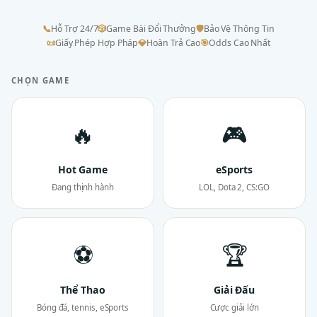
📞
Hỗ Trợ 24/7
🎲
Game Bài Đổi Thưởng
🛡
Bảo Vệ Thông Tin
📜
Giấy Phép Hợp Pháp
💎
Hoàn Trả Cao
🎯
Odds Cao Nhất
CHỌN GAME
🔥
🎮
Hot Game
eSports
Đang thịnh hành
LOL, Dota 2, CS:GO
⚽
🏆
Thể Thao
Giải Đấu
Bóng đá, tennis, eSports
Cược giải lớn