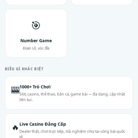
🎯
Number Game
Đoán số, xóc đĩa
ĐIỀU GÌ KHÁC BIỆT
1000+ Trò Chơi
🎰
Slot, casino, thể thao, bắn cá, game bài — đa dạng, cập nhật
liên tục.
Live Casino Đẳng Cấp
🔥
Dealer thật, chơi trực tiếp, trải nghiệm như tại sòng bài quốc
tế.