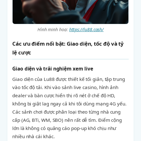
Hình minh hoạ:
https://lu88.cash/
Các ưu điểm nổi bật: Giao diện, tốc độ và tỷ
lệ cược
Giao diện và trải nghiệm xem live
Giao diện của Lu88 được thiết kế tối giản, tập trung
vào tốc độ tải. Khi vào sảnh live casino, hình ảnh
dealer và bàn cược hiển thị rõ nét ở chế độ HD,
không bị giật lag ngay cả khi tôi dùng mạng 4G yếu.
Các sảnh chơi được phân loại theo từng nhà cung
cấp (AG, BTi, WM, SBO) nên rất dễ tìm. Điểm cộng
lớn là không có quảng cáo pop-up khó chịu như
nhiều nhà cái khác.