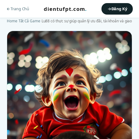
dientufpt.com
.
Trang Chủ
Đăng Ký
Home
›
Tất Cả Game
›
Lu88 có thực sự giúp quản lý ưu đãi, tài khoản và giao