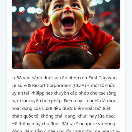
Lu88 vận hành dưới sự cấp phép của First Cagayan
Leisure & Resort Corporation (CEZA) – một tổ chức
uy tín tại Philippines chuyên cấp phép cho các sòng
bạc trực tuyến hợp pháp. Điều này có nghĩa là mọi
hoạt động của Lu88 đều được kiểm soát bởi luật
pháp quốc tế, không phải dạng "chui" hay lừa đảo.
Hệ thống máy chủ được đặt tại Singapore và Hồng
Kông, đảm bảo dữ liệu người chơi được mã hóa 256-