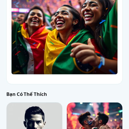
Bạn Có Thể Thích