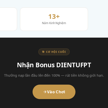
13+
Năm Kinh Nghiệm
🎯 CƠ HỘI CUỐI
Nhận Bonus DIENTUFPT
Thưởng nạp lần đầu lên đến 100% — rút tiền không giới hạn.
Vào Chơi