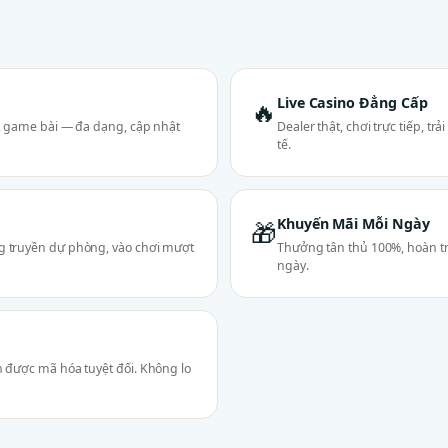
Live Casino Đẳng Cấp
🔥
cá, game bài — đa dạng, cập nhật
Dealer thật, chơi trực tiếp, t
tế.
Khuyến Mãi Mỗi Ngày
🎁
g truyền dự phòng, vào chơi mượt
Thưởng tân thủ 100%, hoàn tr
ngày.
h được mã hóa tuyệt đối. Không lo