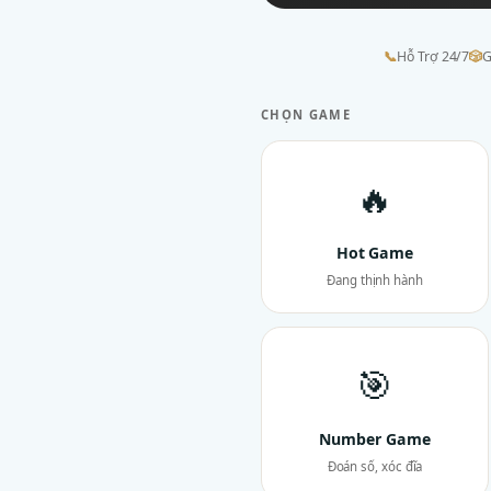
📞
Hỗ Trợ 24/7
🎲
G
CHỌN GAME
🔥
Hot Game
Đang thịnh hành
🎯
Number Game
Đoán số, xóc đĩa