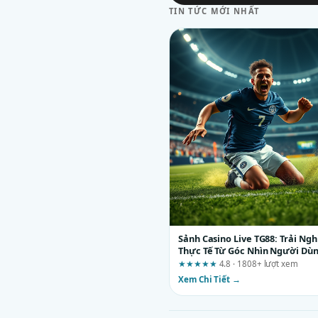
TIN TỨC MỚI NHẤT
Sảnh Casino Live TG88: Trải Ng
Thực Tế Từ Góc Nhìn Người Dùn
Cập, Đăng Ký, Tương Tác Deale
★★★★★
4.8 · 1808+ lượt xem
Trợ
Xem Chi Tiết →