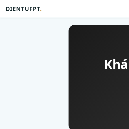
DIENTUFPT
.
Khá