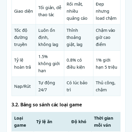
Rối mắt,
Đẹp
Tối giản, dễ
Giao diện
nhiều
nhưng
thao tác
quảng cáo
load chậm
Tốc độ
Luôn ổn
Thỉnh
Chậm vào
đường
định,
thoảng
giờ cao
truyền
không lag
giật, lag
điểm
1.5%
Tỷ lệ
0.8% có
1% giới
không giới
hoàn trả
điều kiện
hạn 5 triệu
hạn
Tự động
Có lúc bảo
Thủ công,
Nạp/Rút
24/7
trì
chậm
3.2. Bảng so sánh các loại game
Loại
Thời gian
Tỷ lệ ăn
Độ khó
game
mỗi ván