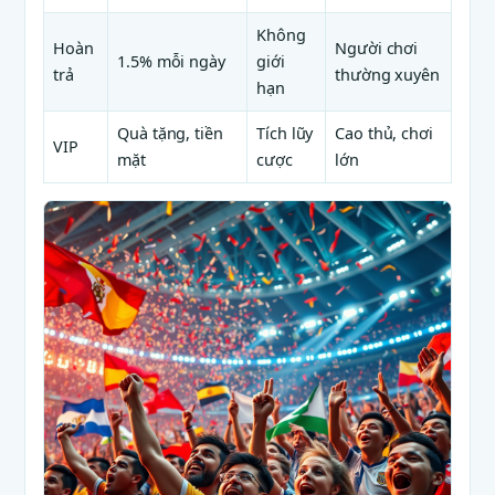
Không
Hoàn
Người chơi
1.5% mỗi ngày
giới
trả
thường xuyên
hạn
Quà tặng, tiền
Tích lũy
Cao thủ, chơi
VIP
mặt
cược
lớn