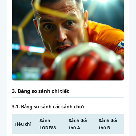
3. Bảng so sánh chi tiết
3.1. Bảng so sánh các sảnh chơi
Sảnh
Sảnh đối
Sảnh đối
Tiêu chí
LODE88
thủ A
thủ B