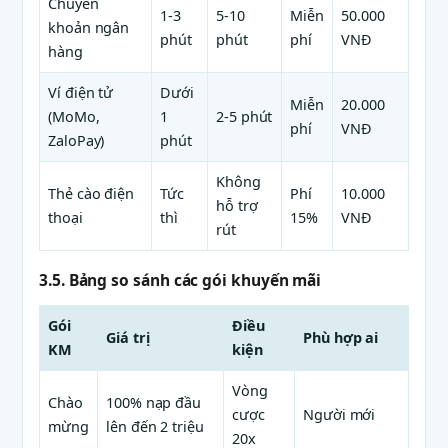
Chuyển
1-3
5-10
Miễn
50.000
khoản ngân
phút
phút
phí
VNĐ
hàng
Ví điện tử
Dưới
Miễn
20.000
(MoMo,
1
2-5 phút
phí
VNĐ
ZaloPay)
phút
Không
Thẻ cào điện
Tức
Phí
10.000
hỗ trợ
thoại
thì
15%
VNĐ
rút
3.5. Bảng so sánh các gói khuyến mãi
Gói
Điều
Giá trị
Phù hợp ai
KM
kiện
Vòng
Chào
100% nạp đầu
cược
Người mới
mừng
lên đến 2 triệu
20x