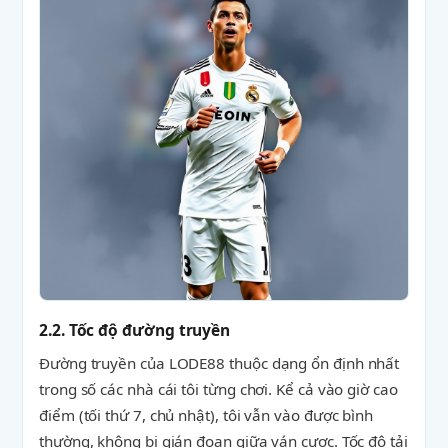
2.2. Tốc độ đường truyền
Đường truyền của LODE88 thuộc dạng ổn định nhất
trong số các nhà cái tôi từng chơi. Kể cả vào giờ cao
điểm (tối thứ 7, chủ nhật), tôi vẫn vào được bình
thường, không bị gián đoạn giữa ván cược. Tốc độ tải