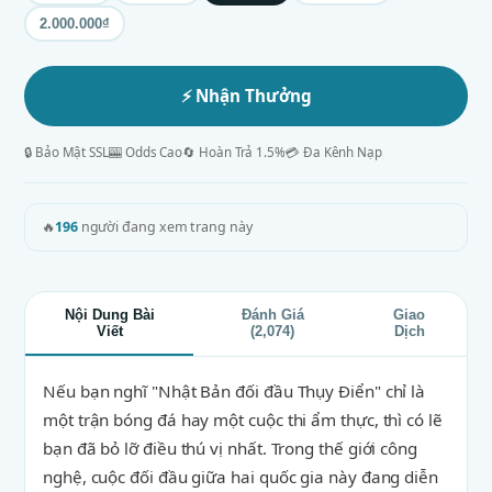
2.000.000₫
⚡ Nhận Thưởng
🔒 Bảo Mật SSL
🎰 Odds Cao
🔄 Hoàn Trả 1.5%
💳 Đa Kênh Nạp
🔥
196
người đang xem trang này
Nội Dung Bài
Đánh Giá
Giao
Viết
(2,074)
Dịch
Nếu bạn nghĩ "Nhật Bản đối đầu Thụy Điển" chỉ là
một trận bóng đá hay một cuộc thi ẩm thực, thì có lẽ
bạn đã bỏ lỡ điều thú vị nhất. Trong thế giới công
nghệ, cuộc đối đầu giữa hai quốc gia này đang diễn