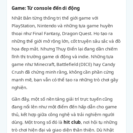
Game: Từ console đến di động
Nhật Bản từng thống trị thế giới game với
PlayStation, Nintendo và những tựa game huyền
thoại như Final Fantasy, Dragon Quest. Họ tạo ra
những thế giới mở rộng lớn, cốt truyện sâu sắc và đồ
họa đẹp mắt. Nhưng Thụy Điển lại đang dần chiếm
lĩnh thị trường game di động và indie. Những tựa
game như Minecraft, Battlefield (DICE) hay Candy
Crush đã chứng minh rằng, không cần phần cứng
mạnh mẽ, bạn vẫn có thể tạo ra những trò chơi gây
nghiện.
Gần đây, một số nền tảng giải trí trực tuyến cũng
đang nổi lên như một điểm đến hấp dẫn cho game
thủ, kết hợp giữa công nghệ và trải nghiệm người
dùng. Một trong số đó là
hit club
, nơi hội tụ những
trò chơi hiện đại và giao diện thân thiện. Dù Nhật