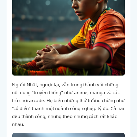
Người Nhật, ngược lại, vẫn trung thành với những
nội dung "truyền thống" như anime, manga và các
trò chơi arcade. Họ biến những thứ tưởng chừng như
"cổ điển" thành một ngành công nghiệp tỷ đô. Cả hai
đều thành công, nhưng theo những cách rất khác
nhau.