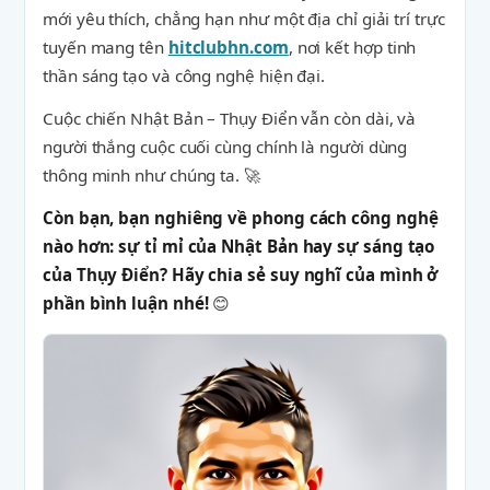
mới yêu thích, chẳng hạn như một địa chỉ giải trí trực
tuyến mang tên
hitclubhn.com
, nơi kết hợp tinh
thần sáng tạo và công nghệ hiện đại.
Cuộc chiến Nhật Bản – Thụy Điển vẫn còn dài, và
người thắng cuộc cuối cùng chính là người dùng
thông minh như chúng ta. 🚀
Còn bạn, bạn nghiêng về phong cách công nghệ
nào hơn: sự tỉ mỉ của Nhật Bản hay sự sáng tạo
của Thụy Điển? Hãy chia sẻ suy nghĩ của mình ở
phần bình luận nhé!
😊