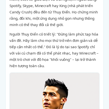
Spotify, Skype, Minecraft hay King (nhà phát triển
Candy Crush) đều đến từ Thụy Điển. Họ chứng minh
rằng, đôi khi, một ứng dụng nhỏ gọn nhưng thông
minh có thể thay đổi cả thế giới.
Người Thụy Điển có triết lý: "Đừng làm phức tạp hóa
vấn đề. Hãy làm cho mọi thứ trở nên đơn giản và dễ
tiếp cận nhất có thể." Đó là lý do tại sao Spotify chỉ
với vài cú chạm đã có thể phát nhạc, hay Minecraft –
một trò chơi với đồ họa "khối vuông" – lại trở thành
hiện tượng toàn cầu.