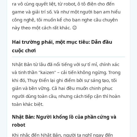
ra vô cùng quyết liệt, từ robot, ô tô điện cho đến
game và giải trí số. Và như một người bạn am hiểu
công nghệ, tôi muốn kể cho bạn nghe câu chuyện
này theo một cách rất khác. 😉
Hai trường phái, một mục tiêu: Dẫn đầu
cuộc chơi
Nhật Bản từ lâu đã nổi tiếng với sự tỉ mỉ, chính xác
và tinh thần "kaizen" – cải tiến không ngừng. Trong
khi đó, Thụy Điển lại ghi điểm bởi sự sáng tạo, tối
giản và bền vững. Cả hai đều muốn chinh phục
người dùng toàn cầu, nhưng cách tiếp cận thì hoàn
toàn khác biệt.
Nhật Bản: Người khổng lồ của phần cứng và
robot
Khi nhắc đến Nhật Bản, người ta nghĩ ngay đến