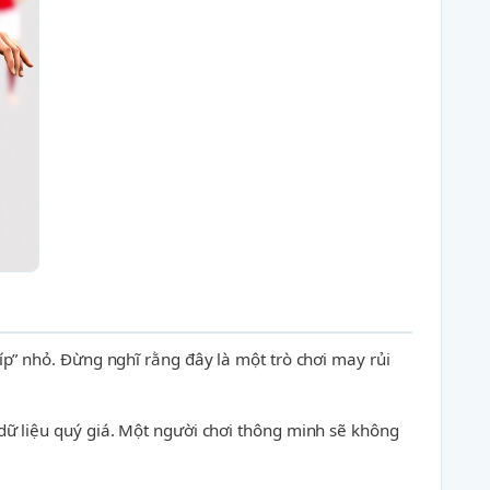
íp” nhỏ. Đừng nghĩ rằng đây là một trò chơi may rủi
 dữ liệu quý giá. Một người chơi thông minh sẽ không