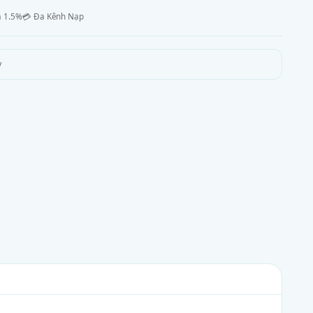
ả 1.5%
💳 Đa Kênh Nạp
y