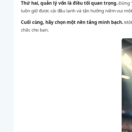
Thứ hai, quản lý vốn là điều tối quan trọng.
Đừng “a
luôn giữ được cái đầu lạnh và tận hưởng niềm vui mộ
Cuối cùng, hãy chọn một nền tảng minh bạch.
Một 
chắc cho bạn.