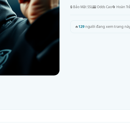
🔒 Bảo Mật SSL
🎰 Odds Cao
🔄 Hoàn Tr
🔥
129
người đang xem trang nà