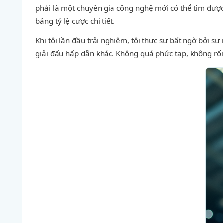
phải là một chuyên gia công nghệ mới có thể tìm được
bảng tỷ lệ cược chi tiết.
Khi tôi lần đầu trải nghiệm, tôi thực sự bất ngờ bởi 
giải đấu hấp dẫn khác. Không quá phức tạp, không rố