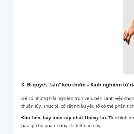
3. Bí quyết “săn” kèo thơm – Kinh nghiệm từ 
Để có những trải nghiệm trọn vẹn, bên cạnh việc chọn 
thuần túy. Thực tế, có rất nhiều yếu tố có thể phân tíc
Đầu tiên, hãy luôn cập nhật thông tin.
Tình hình lự
bao giờ bỏ qua những chi tiết nhỏ này.