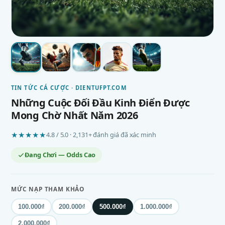
TIN TỨC CÁ CƯỢC · DIENTUFPT.COM
Những Cuộc Đối Đầu Kinh Điển Được
Mong Chờ Nhất Năm 2026
★★★★★
4.8 / 5.0 · 2,131+ đánh giá đã xác minh
Đang Chơi — Odds Cao
MỨC NẠP THAM KHẢO
100.000₫
200.000₫
500.000₫
1.000.000₫
2.000.000₫