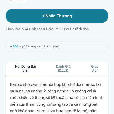
⚡ Nhận Thưởng
🔒 Bảo Mật SSL
🎰 Odds Cao
🔄 Hoàn Trả 1.5%
💳 Đa Kênh Nạp
🔥
406
người đang xem trang này
Nội Dung Bài
Đánh Giá
Giao
Viết
(2,131)
Dịch
Bạn có nhớ cảm giác hồi hộp khi chờ đợi màn so tài
giữa hai gã khổng lồ công nghệ? Đó không chỉ là
cuộc chiến về thông số kỹ thuật, mà còn là màn trình
diễn của tham vọng, sự sáng tạo và cả những bất
ngờ khó đoán. Năm 2026 hứa hẹn sẽ là một năm