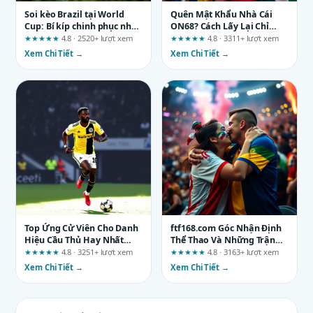
Soi kèo Brazil tại World
Quên Mật Khẩu Nhà Cái
Cup: Bí kíp chinh phục nhà
ON68? Cách Lấy Lại Chỉ
cái Kubet
Trong 1 Phút
★★★★★
4.8 · 2520+ lượt xem
★★★★★
4.8 · 3311+ lượt xem
Xem Chi Tiết →
Xem Chi Tiết →
Top Ứng Cử Viên Cho Danh
ftf168.com Góc Nhận Định
Hiệu Cầu Thủ Hay Nhất
Thể Thao Và Những Trận
World Cup 2026
Đấu Đáng Chú Ý
★★★★★
4.8 · 3251+ lượt xem
★★★★★
4.8 · 3163+ lượt xem
Xem Chi Tiết →
Xem Chi Tiết →