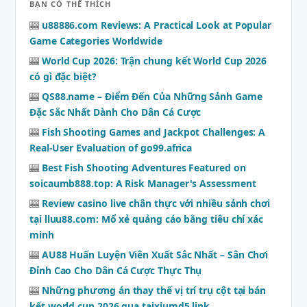
BẠN CÓ THỂ THÍCH
🎰
u88886.com Reviews: A Practical Look at Popular
Game Categories Worldwide
🎰
World Cup 2026: Trận chung kết World Cup 2026
có gì đặc biệt?
🎰
QS88.name – Điểm Đến Của Những Sảnh Game
Đặc Sắc Nhất Dành Cho Dân Cá Cược
🎰
Fish Shooting Games and Jackpot Challenges: A
Real-User Evaluation of go99.africa
🎰
Best Fish Shooting Adventures Featured on
soicaumb888.top: A Risk Manager's Assessment
🎰
Review casino live chân thực với nhiều sảnh chơi
tại lluu88.com: Mổ xẻ quảng cáo bằng tiêu chí xác
minh
🎰
AU88 Huấn Luyện Viên Xuất Sắc Nhất – Sân Chơi
Đỉnh Cao Cho Dân Cá Cược Thực Thụ
🎰
Những phương án thay thế vị trí trụ cột tại bán
kết world cup 2026 qua taixiumd5.link