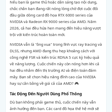
Nếu bạn là game thủ hoặc dân sáng tạo nội dung,
chắc chắn bạn đang rất nóng lòng chờ đợi cuộc đối
đầu giữa dòng card đồ họa RTX 6000 series của
NVIDIA và Radeon RX 9000 series của AMD. Năm
2026, cả hai đều hứa hẹn mang đến hiệu năng vượt
trội với kiến trúc hoàn toàn mới.
NVIDIA vẫn là "ông vua" trong lĩnh vực ray tracing và
DLSS, nhưng AMD đang thu hẹp khoảng cách với
công nghệ FSR và kiến trúc RDNA 5 cực kỳ hiệu quả
về năng lượng. Cuộc chiến này còn nóng hơn khi cả
hai đều nhắm đến thị trường AI và điện toán đám
mây. Bạn sẽ chọn hiệu năng đỉnh cao của NVIDIA
hay sự cân bằng về giá cả của AMD? 🎮
Tác Động Đến Người Dùng Phổ Thông
Dù bạn không phải game thủ, cuộc chiến này vẫn
ảnh hưởng đến bạn. Các card đồ họa thế hệ mới sẽ