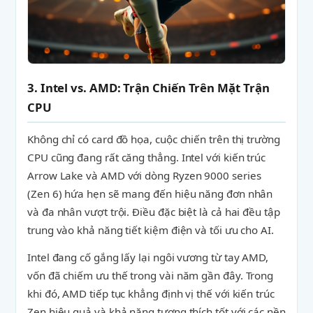
3. Intel vs. AMD: Trận Chiến Trên Mặt Trận
CPU
Không chỉ có card đồ họa, cuộc chiến trên thị trường
CPU cũng đang rất căng thẳng. Intel với kiến trúc
Arrow Lake và AMD với dòng Ryzen 9000 series
(Zen 6) hứa hẹn sẽ mang đến hiệu năng đơn nhân
và đa nhân vượt trội. Điều đặc biệt là cả hai đều tập
trung vào khả năng tiết kiệm điện và tối ưu cho AI.
Intel đang cố gắng lấy lại ngôi vương từ tay AMD,
vốn đã chiếm ưu thế trong vài năm gần đây. Trong
khi đó, AMD tiếp tục khẳng định vị thế với kiến trúc
Zen hiệu quả và khả năng tương thích tốt với các nền