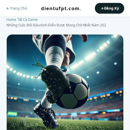
dientufpt.com
.
Trang Chủ
Đăng Ký
Home
›
Tất Cả Game
›
Những Cuộc Đối Đầu Kinh Điển Được Mong Chờ Nhất Năm 202