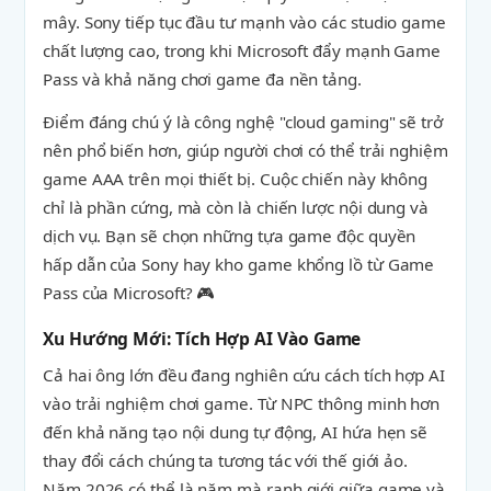
mây. Sony tiếp tục đầu tư mạnh vào các studio game
chất lượng cao, trong khi Microsoft đẩy mạnh Game
Pass và khả năng chơi game đa nền tảng.
Điểm đáng chú ý là công nghệ "cloud gaming" sẽ trở
nên phổ biến hơn, giúp người chơi có thể trải nghiệm
game AAA trên mọi thiết bị. Cuộc chiến này không
chỉ là phần cứng, mà còn là chiến lược nội dung và
dịch vụ. Bạn sẽ chọn những tựa game độc quyền
hấp dẫn của Sony hay kho game khổng lồ từ Game
Pass của Microsoft? 🎮
Xu Hướng Mới: Tích Hợp AI Vào Game
Cả hai ông lớn đều đang nghiên cứu cách tích hợp AI
vào trải nghiệm chơi game. Từ NPC thông minh hơn
đến khả năng tạo nội dung tự động, AI hứa hẹn sẽ
thay đổi cách chúng ta tương tác với thế giới ảo.
Năm 2026 có thể là năm mà ranh giới giữa game và