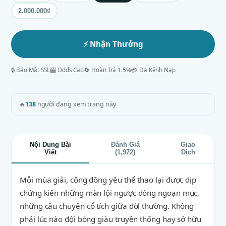
2.000.000₫
⚡ Nhận Thưởng
🔒 Bảo Mật SSL
🎰 Odds Cao
🔄 Hoàn Trả 1.5%
💳 Đa Kênh Nạp
🔥
138
người đang xem trang này
Nội Dung Bài
Đánh Giá
Giao
Viết
(1,972)
Dịch
Mỗi mùa giải, cộng đồng yêu thể thao lại được dịp
chứng kiến những màn lội ngược dòng ngoạn mục,
những câu chuyện cổ tích giữa đời thường. Không
phải lúc nào đội bóng giàu truyền thống hay sở hữu