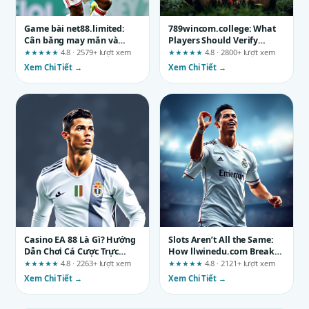
Game bài net88.limited:
789wincom.college: What
Cân bằng may mắn và
Players Should Verify
chiến thuật cho người mới
Before Believing the Hype
★★★★★
4.8 · 2579+ lượt xem
★★★★★
4.8 · 2800+ lượt xem
Xem Chi Tiết →
Xem Chi Tiết →
Casino EA 88 Là Gì? Hướng
Slots Aren’t All the Same:
Dẫn Chơi Cá Cược Trực
How llwinedu.com Breaks
Tuyến An Toàn, Uy Tín
Down Slot Volatility and
★★★★★
4.8 · 2263+ lượt xem
★★★★★
4.8 · 2121+ lượt xem
RTP
Xem Chi Tiết →
Xem Chi Tiết →