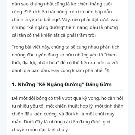
dàn sao khủng nhất cũng là kẻ chiến thắng cuối
cùng. Điều khiến trái bóng tròn trở nên hấp dẫn
chính là yếu tố bất ngờ. Vậy, nếu phải đặt cược vào
những "kẻ ngáng đường" tiềm năng, đâu là những
cái tên có thể khiến tất cả phải trầm trồ?
Trong bài viết này, chúng ta sẽ cùng nhau phân tích
những đội tuyển đang sở hữu những yếu tố "thiên
thời, địa lợi, nhân hòa" để có thể tiến xa hơn so với
đánh giá ban đầu. Hãy cùng khám phá nhé! 🚀
1. Những "Kẻ Ngáng Đường" Đáng Gờm
Để một đội bóng có thể vượt qua kỳ vọng, họ cần hội
tụ nhiều yếu tố: một chiến thuật hợp lý, một tinh thần
chiến đấu kiên cường, và đôi khi là một chút may
mắn. Dưới đây là những cái tên đang được giới
chuyên môn đặc biệt chú ý.