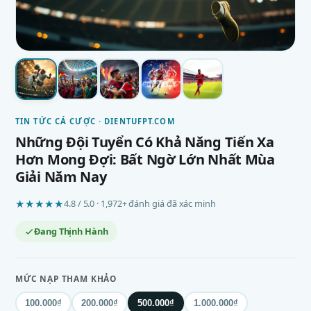
TIN TỨC CÁ CƯỢC · DIENTUFPT.COM
Những Đội Tuyển Có Khả Năng Tiến Xa
Hơn Mong Đợi: Bất Ngờ Lớn Nhất Mùa
Giải Năm Nay
★★★★★
4.8 / 5.0 · 1,972+ đánh giá đã xác minh
Đang Thịnh Hành
MỨC NẠP THAM KHẢO
100.000₫
200.000₫
500.000₫
1.000.000₫