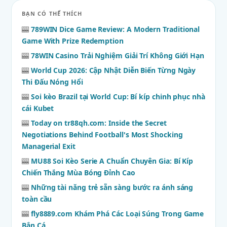
BẠN CÓ THỂ THÍCH
🎰
789WIN Dice Game Review: A Modern Traditional
Game With Prize Redemption
🎰
78WIN Casino Trải Nghiệm Giải Trí Không Giới Hạn
🎰
World Cup 2026: Cập Nhật Diễn Biến Từng Ngày
Thi Đấu Nóng Hổi
🎰
Soi kèo Brazil tại World Cup: Bí kíp chinh phục nhà
cái Kubet
🎰
Today on tr88qh.com: Inside the Secret
Negotiations Behind Football's Most Shocking
Managerial Exit
🎰
MU88 Soi Kèo Serie A Chuẩn Chuyên Gia: Bí Kíp
Chiến Thắng Mùa Bóng Đỉnh Cao
🎰
Những tài năng trẻ sẵn sàng bước ra ánh sáng
toàn cầu
🎰
fly8889.com Khám Phá Các Loại Súng Trong Game
Bắn Cá