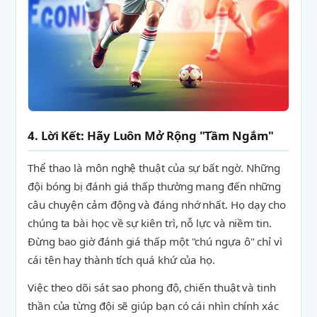
4. Lời Kết: Hãy Luôn Mở Rộng "Tầm Ngắm"
Thể thao là môn nghệ thuật của sự bất ngờ. Những
đội bóng bị đánh giá thấp thường mang đến những
câu chuyện cảm động và đáng nhớ nhất. Họ dạy cho
chúng ta bài học về sự kiên trì, nỗ lực và niềm tin.
Đừng bao giờ đánh giá thấp một "chú ngựa ô" chỉ vì
cái tên hay thành tích quá khứ của họ.
Việc theo dõi sát sao phong độ, chiến thuật và tinh
thần của từng đội sẽ giúp bạn có cái nhìn chính xác