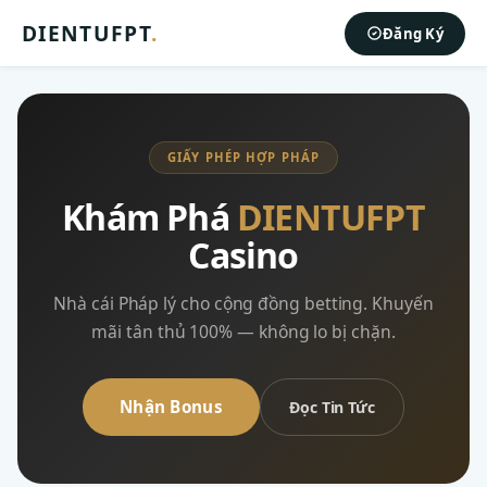
DIENTUFPT
.
Đăng Ký
GIẤY PHÉP HỢP PHÁP
Khám Phá
DIENTUFPT
Casino
Nhà cái Pháp lý cho cộng đồng betting. Khuyến
mãi tân thủ 100% — không lo bị chặn.
Nhận Bonus
Đọc Tin Tức