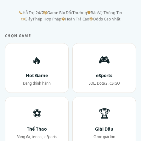
📞
Hỗ Trợ 24/7
🎲
Game Bài Đổi Thưởng
🛡
Bảo Vệ Thông Tin
📜
Giấy Phép Hợp Pháp
💎
Hoàn Trả Cao
🎯
Odds Cao Nhất
CHỌN GAME
🔥
🎮
Hot Game
eSports
Đang thịnh hành
LOL, Dota 2, CS:GO
⚽
🏆
Thể Thao
Giải Đấu
Bóng đá, tennis, eSports
Cược giải lớn