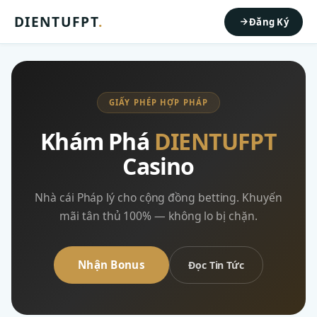
DIENTUFPT
.
Đăng Ký
GIẤY PHÉP HỢP PHÁP
Khám Phá
DIENTUFPT
Casino
Nhà cái Pháp lý cho cộng đồng betting. Khuyến
mãi tân thủ 100% — không lo bị chặn.
Nhận Bonus
Đọc Tin Tức