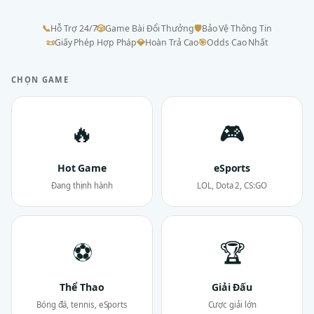
📞
Hỗ Trợ 24/7
🎲
Game Bài Đổi Thưởng
🛡
Bảo Vệ Thông Tin
📜
Giấy Phép Hợp Pháp
💎
Hoàn Trả Cao
🎯
Odds Cao Nhất
CHỌN GAME
🔥
🎮
Hot Game
eSports
Đang thịnh hành
LOL, Dota 2, CS:GO
⚽
🏆
Thể Thao
Giải Đấu
Bóng đá, tennis, eSports
Cược giải lớn