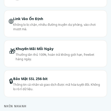
Link Vào Ổn Định
🌐
Không lo bị chặn, nhiều đường truyền dự phòng, vào chơi
mượt mà.
Khuyến Mãi Mỗi Ngày
🎁
Thưởng tân thủ 100%, hoàn trả không giới hạn, freebet
hàng ngày.
Bảo Mật SSL 256-bit
🔒
Thông tin cá nhân và giao dịch được mã hóa tuyệt đối. Không
lo rò rỉ dữ liệu.
NHÌN NHANH