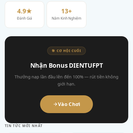
4.9★
13+
Đánh Giá
Năm Kinh Nghiệm
🎯 CƠ HỘI CUỐI
Nhận Bonus DIENTUFPT
Thưởng nạp lần đầu lên đến 100% — rút tiền không
giới hạn.
Vào Chơi
TIN TỨC MỚI NHẤT