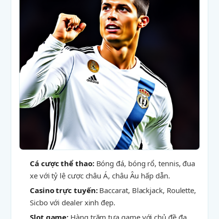
Cá cược thể thao:
Bóng đá, bóng rổ, tennis, đua
xe với tỷ lệ cược châu Á, châu Âu hấp dẫn.
Casino trực tuyến:
Baccarat, Blackjack, Roulette,
Sicbo với dealer xinh đẹp.
Slot game:
Hàng trăm tựa game với chủ đề đa