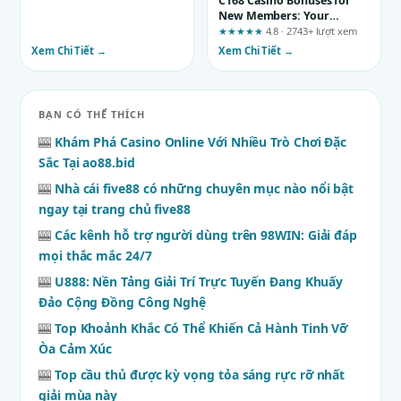
C168 Casino Bonuses for
New Members: Your
Complete Guide to Getting
★★★★★
4.8 · 2743+ lượt xem
Started
Xem Chi Tiết →
Xem Chi Tiết →
BẠN CÓ THỂ THÍCH
🎰
Khám Phá Casino Online Với Nhiều Trò Chơi Đặc
Sắc Tại ao88.bid
🎰
Nhà cái five88 có những chuyên mục nào nổi bật
ngay tại trang chủ five88
🎰
Các kênh hỗ trợ người dùng trên 98WIN: Giải đáp
mọi thắc mắc 24/7
🎰
U888: Nền Tảng Giải Trí Trực Tuyến Đang Khuấy
Đảo Cộng Đồng Công Nghệ
🎰
Top Khoảnh Khắc Có Thể Khiến Cả Hành Tinh Vỡ
Òa Cảm Xúc
🎰
Top cầu thủ được kỳ vọng tỏa sáng rực rỡ nhất
giải mùa này