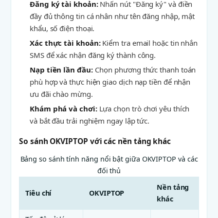
Đăng ký tài khoản:
Nhấn nút "Đăng ký" và điền
đầy đủ thông tin cá nhân như tên đăng nhập, mật
khẩu, số điện thoại.
Xác thực tài khoản:
Kiểm tra email hoặc tin nhắn
SMS để xác nhận đăng ký thành công.
Nạp tiền lần đầu:
Chọn phương thức thanh toán
phù hợp và thực hiện giao dịch nạp tiền để nhận
ưu đãi chào mừng.
Khám phá và chơi:
Lựa chọn trò chơi yêu thích
và bắt đầu trải nghiệm ngay lập tức.
So sánh OKVIPTOP với các nền tảng khác
Bảng so sánh tính năng nổi bật giữa OKVIPTOP và các
đối thủ
Nền tảng
Tiêu chí
OKVIPTOP
khác