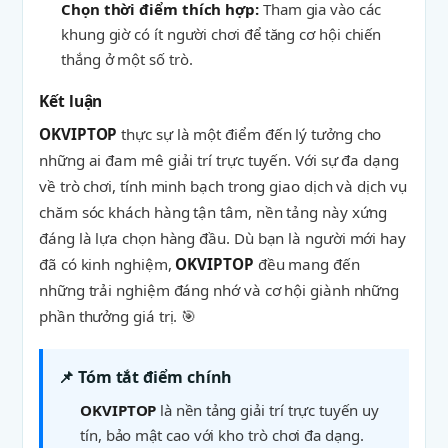
Chọn thời điểm thích hợp:
Tham gia vào các
khung giờ có ít người chơi để tăng cơ hội chiến
thắng ở một số trò.
Kết luận
OKVIPTOP
thực sự là một điểm đến lý tưởng cho
những ai đam mê giải trí trực tuyến. Với sự đa dạng
về trò chơi, tính minh bạch trong giao dịch và dịch vụ
chăm sóc khách hàng tận tâm, nền tảng này xứng
đáng là lựa chọn hàng đầu. Dù bạn là người mới hay
đã có kinh nghiệm,
OKVIPTOP
đều mang đến
những trải nghiệm đáng nhớ và cơ hội giành những
phần thưởng giá trị. 🎯
📌 Tóm tắt điểm chính
OKVIPTOP
là nền tảng giải trí trực tuyến uy
tín, bảo mật cao với kho trò chơi đa dạng.