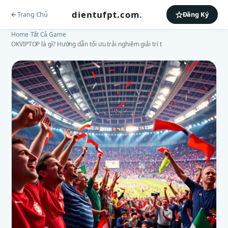
dientufpt.com
.
Trang Chủ
Đăng Ký
Home
›
Tất Cả Game
›
OKVIPTOP là gì? Hướng dẫn tối ưu trải nghiệm giải trí t