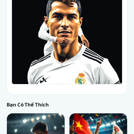
Bạn Có Thể Thích