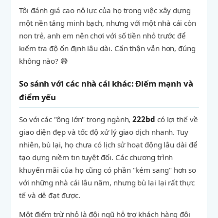
Tôi đánh giá cao nỗ lực của họ trong việc xây dựng
một nền tảng minh bạch, nhưng với một nhà cái còn
non trẻ, anh em nên chơi với số tiền nhỏ trước để
kiểm tra độ ổn định lâu dài. Cẩn thận vẫn hơn, đúng
không nào? 😅
So sánh với các nhà cái khác: Điểm mạnh và
điểm yếu
So với các "ông lớn" trong ngành,
222bd
có lợi thế về
giao diện đẹp và tốc độ xử lý giao dịch nhanh. Tuy
nhiên, bù lại, họ chưa có lịch sử hoạt động lâu dài để
tạo dựng niềm tin tuyệt đối. Các chương trình
khuyến mãi của họ cũng có phần "kém sang" hơn so
với những nhà cái lâu năm, nhưng bù lại lại rất thực
tế và dễ đạt được.
Một điểm trừ nhỏ là đội ngũ hỗ trợ khách hàng đôi