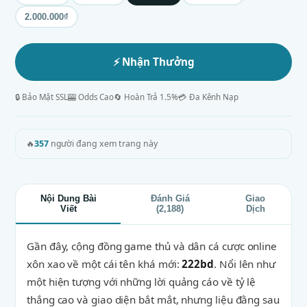
2.000.000₫
⚡ Nhận Thưởng
🔒 Bảo Mật SSL
🎰 Odds Cao
🔄 Hoàn Trả 1.5%
💳 Đa Kênh Nạp
🔥
357
người đang xem trang này
Nội Dung Bài
Đánh Giá
Giao
Viết
(2,188)
Dịch
Gần đây, cộng đồng game thủ và dân cá cược online
xôn xao về một cái tên khá mới:
222bd
. Nổi lên như
một hiện tượng với những lời quảng cáo về tỷ lệ
thắng cao và giao diện bắt mắt, nhưng liệu đằng sau