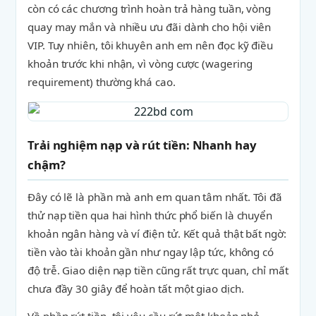
còn có các chương trình hoàn trả hàng tuần, vòng
quay may mắn và nhiều ưu đãi dành cho hội viên
VIP. Tuy nhiên, tôi khuyên anh em nên đọc kỹ điều
khoản trước khi nhận, vì vòng cược (wagering
requirement) thường khá cao.
Trải nghiệm nạp và rút tiền: Nhanh hay
chậm?
Đây có lẽ là phần mà anh em quan tâm nhất. Tôi đã
thử nạp tiền qua hai hình thức phổ biến là chuyển
khoản ngân hàng và ví điện tử. Kết quả thật bất ngờ:
tiền vào tài khoản gần như ngay lập tức, không có
độ trễ. Giao diện nạp tiền cũng rất trực quan, chỉ mất
chưa đầy 30 giây để hoàn tất một giao dịch.