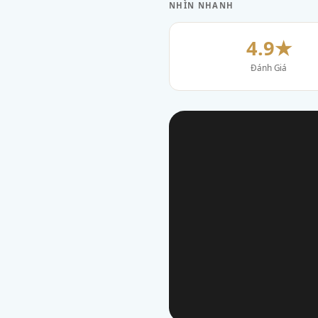
NHÌN NHANH
4.9★
Đánh Giá