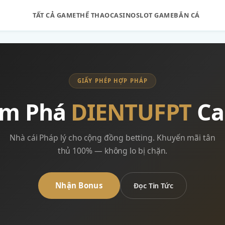
TẤT CẢ GAME
THỂ THAO
CASINO
SLOT GAME
BẮN CÁ
GIẤY PHÉP HỢP PHÁP
m Phá
DIENTUFPT
Ca
Nhà cái Pháp lý cho cộng đồng betting. Khuyến mãi tân
thủ 100% — không lo bị chặn.
Nhận Bonus
Đọc Tin Tức