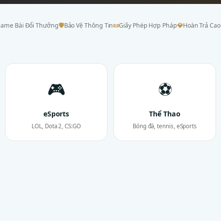
ame Bài Đổi Thưởng
🛡
Bảo Vệ Thông Tin
📜
Giấy Phép Hợp Pháp
💎
Hoàn Trả Cao
🎮
⚽
eSports
Thể Thao
LOL, Dota 2, CS:GO
Bóng đá, tennis, eSports