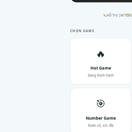
📞
Hỗ Trợ 24/7
🎲
G
CHỌN GAME
🔥
Hot Game
Đang thịnh hành
🎯
Number Game
Đoán số, xóc đĩa