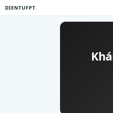
DIENTUFPT
.
Khá