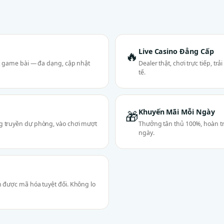
Live Casino Đẳng Cấp
🔥
cá, game bài — đa dạng, cập nhật
Dealer thật, chơi trực tiếp, t
tế.
Khuyến Mãi Mỗi Ngày
🎁
g truyền dự phòng, vào chơi mượt
Thưởng tân thủ 100%, hoàn tr
ngày.
h được mã hóa tuyệt đối. Không lo