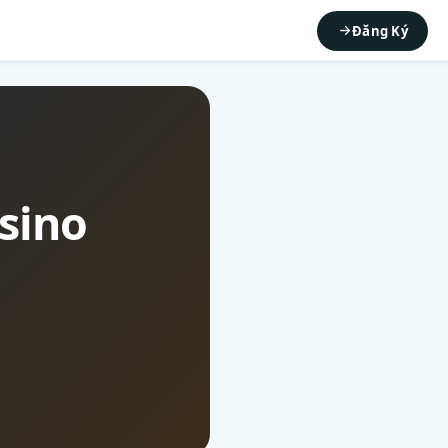
Đăng Ký
sino