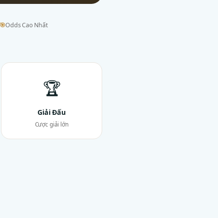
🎯
Odds Cao Nhất
🏆
Giải Đấu
Cược giải lớn