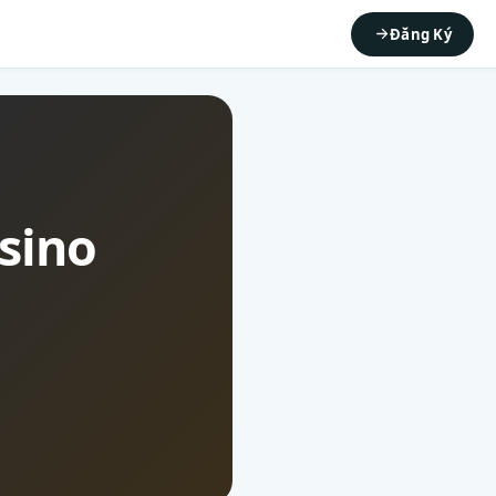
Đăng Ký
sino