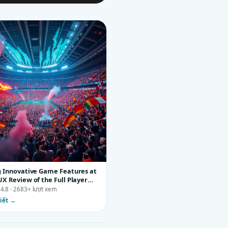
g Innovative Game Features at
UX Review of the Full Player
★
4.8 · 2683+ lượt xem
iết →