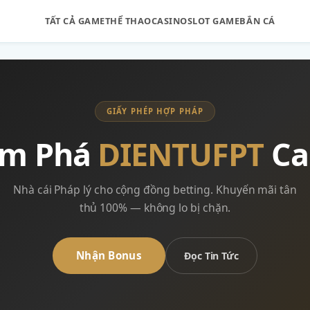
TẤT CẢ GAME
THỂ THAO
CASINO
SLOT GAME
BẮN CÁ
GIẤY PHÉP HỢP PHÁP
m Phá
DIENTUFPT
Ca
Nhà cái Pháp lý cho cộng đồng betting. Khuyến mãi tân
thủ 100% — không lo bị chặn.
Nhận Bonus
Đọc Tin Tức