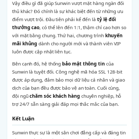
Vậy điều gì đã giúp Sunwin vượt mặt hàng ngàn đối
thủ khác? Đó chính là sự khác biệt đến từ những ưu
điểm vượt trội. Đầu tiên phải kể đến là
tỷ lệ đổi
thưởng cao
, có thể lên đến 1:1, thậm chí cao hơn so
với mặt bằng chung. Thứ hai, chương trình
khuyến
mãi khủng
dành cho người mới và thành viên VIP
luôn được cập nhật liên tục.
Bên cạnh đó, hệ thống
bảo mật thông tin
của
Sunwin là tuyệt đối. Công nghệ mã hóa SSL 128-bit
được áp dụng, đảm bảo mọi dữ liệu cá nhân và giao
dịch của bạn đều được bảo vệ an toàn. Cuối cùng,
đội ngũ
chăm sóc khách hàng
chuyên nghiệp, hỗ
trợ 24/7 sẵn sàng giải đáp mọi thắc mắc của bạn.
Kết Luận
Sunwin thực sự là một sân chơi đẳng cấp và đáng tin