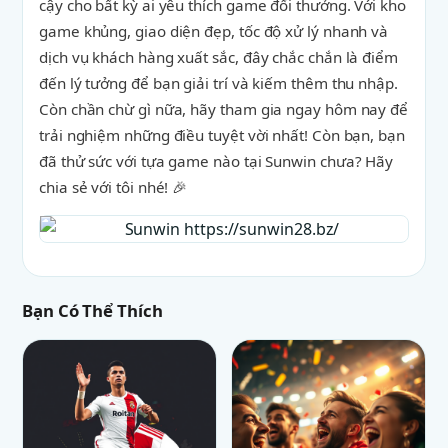
cậy cho bất kỳ ai yêu thích game đổi thưởng. Với kho
game khủng, giao diện đẹp, tốc độ xử lý nhanh và
dịch vụ khách hàng xuất sắc, đây chắc chắn là điểm
đến lý tưởng để bạn giải trí và kiếm thêm thu nhập.
Còn chần chừ gì nữa, hãy tham gia ngay hôm nay để
trải nghiệm những điều tuyệt vời nhất! Còn bạn, bạn
đã thử sức với tựa game nào tại Sunwin chưa? Hãy
chia sẻ với tôi nhé! 🎉
Bạn Có Thể Thích