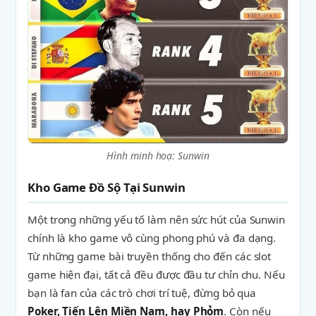
Hình minh hoạ: Sunwin
Kho Game Đồ Sộ Tại Sunwin
Một trong những yếu tố làm nên sức hút của Sunwin
chính là kho game vô cùng phong phú và đa dạng.
Từ những game bài truyền thống cho đến các slot
game hiện đại, tất cả đều được đầu tư chỉn chu. Nếu
bạn là fan của các trò chơi trí tuệ, đừng bỏ qua
Poker, Tiến Lên Miền Nam, hay Phỏm
. Còn nếu