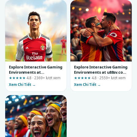
Explore Interactive Gaming
Explore Interactive Gaming
Environments at
Environments at u88sv.com:
Go99SV.com: A UX-Focused
A Verification-First Review
★★★★★
4.8 · 2369+ lượt xem
★★★★★
4.8 · 2559+ lượt xem
Review of Transparency,
Xem Chi Tiết →
Xem Chi Tiết →
Speed, and Trust