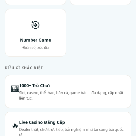
🎯
Number Game
Đoán số, xóc đĩa
ĐIỀU GÌ KHÁC BIỆT
1000+ Trò Chơi
🎰
Slot, casino, thể thao, bắn cá, game bài — đa dạng, cập nhật
liên tục.
Live Casino Đẳng Cấp
🔥
Dealer thật, chơi trực tiếp, trải nghiệm như tại sòng bài quốc
tế.