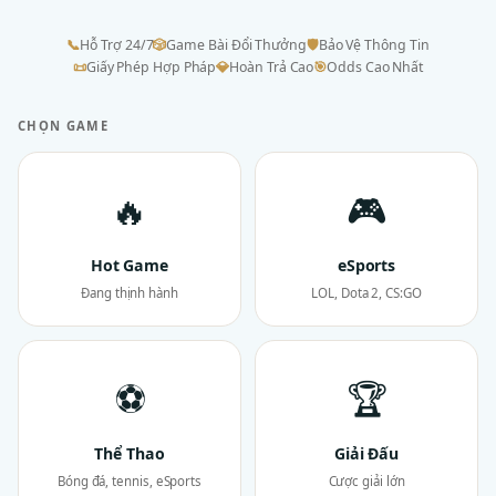
📞
Hỗ Trợ 24/7
🎲
Game Bài Đổi Thưởng
🛡
Bảo Vệ Thông Tin
📜
Giấy Phép Hợp Pháp
💎
Hoàn Trả Cao
🎯
Odds Cao Nhất
CHỌN GAME
🔥
🎮
Hot Game
eSports
Đang thịnh hành
LOL, Dota 2, CS:GO
⚽
🏆
Thể Thao
Giải Đấu
Bóng đá, tennis, eSports
Cược giải lớn