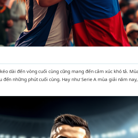
h kéo dài đến vòng cuối cùng cũng mang đến cảm xúc khó tả. Mù
ấu đến những phút cuối cùng. Hay như Serie A mùa giải năm nay, 