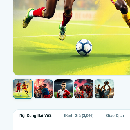
Nội Dung Bài Viết
Đánh Giá (3,046)
Giao Dịch