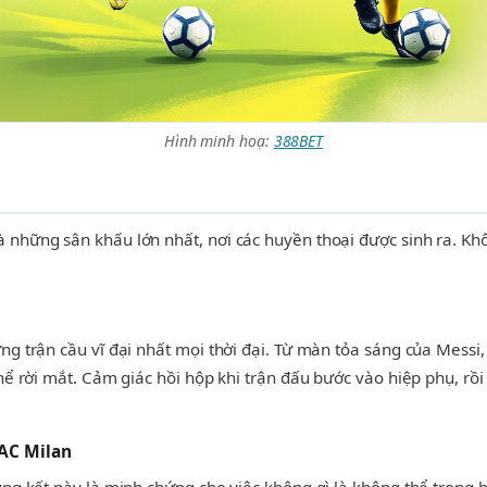
Hình minh hoạ:
388BET
những sân khấu lớn nhất, nơi các huyền thoại được sinh ra. Khôn
g trận cầu vĩ đại nhất mọi thời đại. Từ màn tỏa sáng của Messi, 
ể rời mắt. Cảm giác hồi hộp khi trận đấu bước vào hiệp phụ, rồi 
 AC Milan