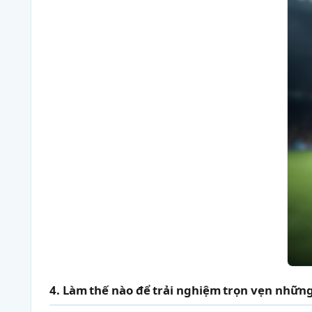
4. Làm thế nào để trải nghiệm trọn vẹn những