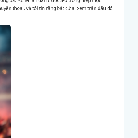
bóng đá. AC Milan dẫn trước 3-0 trong hiệp một,
uyền thoại, và tôi tin rằng bất cứ ai xem trận đấu đó