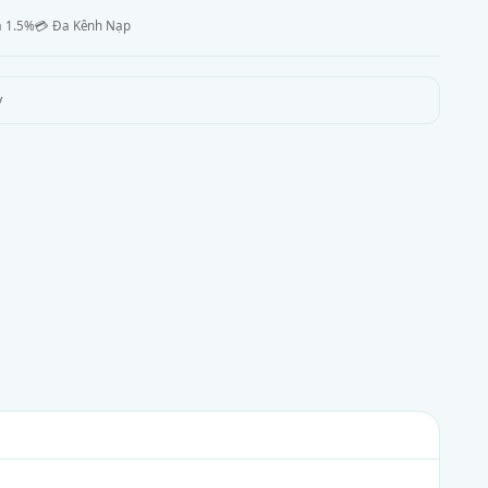
ả 1.5%
💳 Đa Kênh Nạp
y