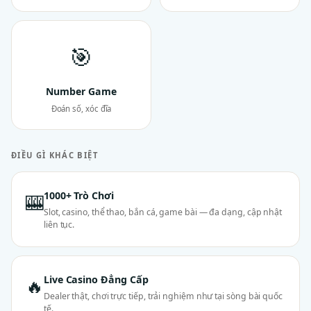
🎯
Number Game
Đoán số, xóc đĩa
ĐIỀU GÌ KHÁC BIỆT
1000+ Trò Chơi
🎰
Slot, casino, thể thao, bắn cá, game bài — đa dạng, cập nhật
liên tục.
Live Casino Đẳng Cấp
🔥
Dealer thật, chơi trực tiếp, trải nghiệm như tại sòng bài quốc
tế.