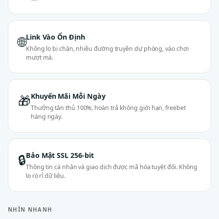
Link Vào Ổn Định
🌐
Không lo bị chặn, nhiều đường truyền dự phòng, vào chơi
mượt mà.
Khuyến Mãi Mỗi Ngày
🎁
Thưởng tân thủ 100%, hoàn trả không giới hạn, freebet
hàng ngày.
Bảo Mật SSL 256-bit
🔒
Thông tin cá nhân và giao dịch được mã hóa tuyệt đối. Không
lo rò rỉ dữ liệu.
NHÌN NHANH