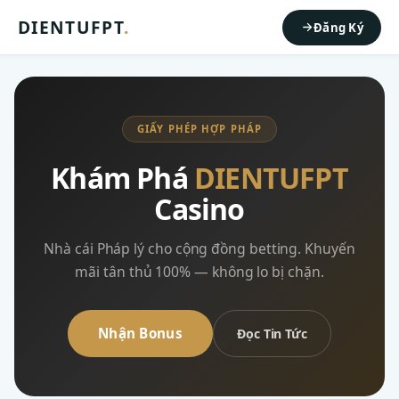
DIENTUFPT
.
Đăng Ký
GIẤY PHÉP HỢP PHÁP
Khám Phá
DIENTUFPT
Casino
Nhà cái Pháp lý cho cộng đồng betting. Khuyến
mãi tân thủ 100% — không lo bị chặn.
Nhận Bonus
Đọc Tin Tức