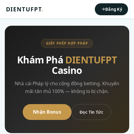
DIENTUFPT
.
Đăng Ký
GIẤY PHÉP HỢP PHÁP
Khám Phá
DIENTUFPT
Casino
Nhà cái Pháp lý cho cộng đồng betting. Khuyến
mãi tân thủ 100% — không lo bị chặn.
Nhận Bonus
Đọc Tin Tức