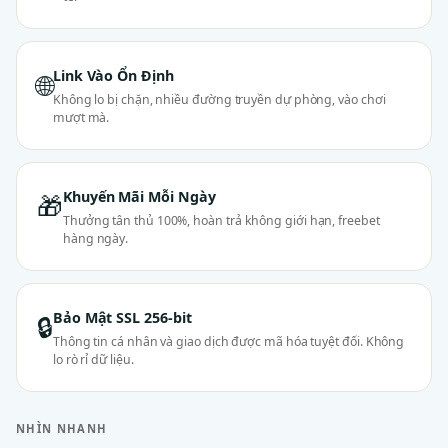
Link Vào Ổn Định
🌐
Không lo bị chặn, nhiều đường truyền dự phòng, vào chơi
mượt mà.
Khuyến Mãi Mỗi Ngày
🎁
Thưởng tân thủ 100%, hoàn trả không giới hạn, freebet
hàng ngày.
Bảo Mật SSL 256-bit
🔒
Thông tin cá nhân và giao dịch được mã hóa tuyệt đối. Không
lo rò rỉ dữ liệu.
NHÌN NHANH