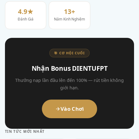
4.9★
13+
Đánh Giá
Năm Kinh Nghiệm
🎯 CƠ HỘI CUỐI
Nhận Bonus DIENTUFPT
Thưởng nạp lần đầu lên đến 100% — rút tiền không
giới hạn.
Vào Chơi
TIN TỨC MỚI NHẤT