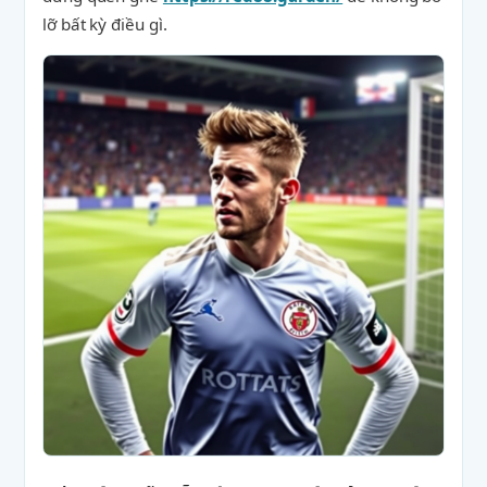
lỡ bất kỳ điều gì.