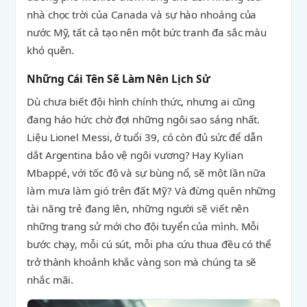
nhà chọc trời của Canada và sự hào nhoáng của
nước Mỹ, tất cả tạo nên một bức tranh đa sắc màu
khó quên.
Những Cái Tên Sẽ Làm Nên Lịch Sử
Dù chưa biết đội hình chính thức, nhưng ai cũng
đang háo hức chờ đợi những ngôi sao sáng nhất.
Liệu Lionel Messi, ở tuổi 39, có còn đủ sức để dẫn
dắt Argentina bảo vệ ngôi vương? Hay Kylian
Mbappé, với tốc độ và sự bùng nổ, sẽ một lần nữa
làm mưa làm gió trên đất Mỹ? Và đừng quên những
tài năng trẻ đang lên, những người sẽ viết nên
những trang sử mới cho đội tuyển của mình. Mỗi
bước chạy, mỗi cú sút, mỗi pha cứu thua đều có thể
trở thành khoảnh khắc vàng son mà chúng ta sẽ
nhắc mãi.