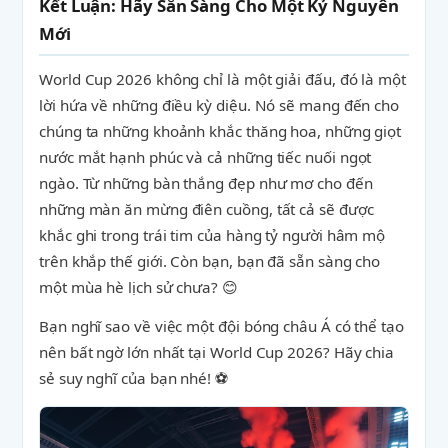
Kết Luận: Hãy Sẵn Sàng Cho Một Kỷ Nguyên
Mới
World Cup 2026 không chỉ là một giải đấu, đó là một
lời hứa về những điều kỳ diệu. Nó sẽ mang đến cho
chúng ta những khoảnh khắc thăng hoa, những giọt
nước mắt hạnh phúc và cả những tiếc nuối ngọt
ngào. Từ những bàn thắng đẹp như mơ cho đến
những màn ăn mừng điên cuồng, tất cả sẽ được
khắc ghi trong trái tim của hàng tỷ người hâm mộ
trên khắp thế giới. Còn bạn, bạn đã sẵn sàng cho
một mùa hè lịch sử chưa? 😊
Bạn nghĩ sao về việc một đội bóng châu Á có thể tạo
nên bất ngờ lớn nhất tại World Cup 2026? Hãy chia
sẻ suy nghĩ của bạn nhé! ⚽