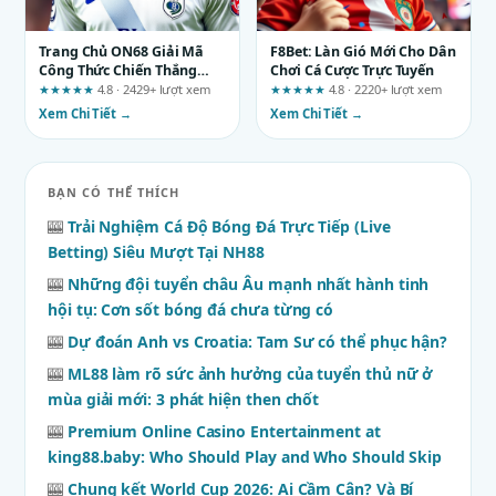
Trang Chủ ON68 Giải Mã
F8Bet: Làn Gió Mới Cho Dân
Công Thức Chiến Thắng
Chơi Cá Cược Trực Tuyến
Chung Kết World Cup 2026
★★★★★
4.8 · 2429+ lượt xem
★★★★★
4.8 · 2220+ lượt xem
Xem Chi Tiết →
Xem Chi Tiết →
BẠN CÓ THỂ THÍCH
🎰
Trải Nghiệm Cá Độ Bóng Đá Trực Tiếp (Live
Betting) Siêu Mượt Tại NH88
🎰
Những đội tuyển châu Âu mạnh nhất hành tinh
hội tụ: Cơn sốt bóng đá chưa từng có
🎰
Dự đoán Anh vs Croatia: Tam Sư có thể phục hận?
🎰
ML88 làm rõ sức ảnh hưởng của tuyển thủ nữ ở
mùa giải mới: 3 phát hiện then chốt
🎰
Premium Online Casino Entertainment at
king88.baby: Who Should Play and Who Should Skip
🎰
Chung kết World Cup 2026: Ai Cầm Cân? Và Bí