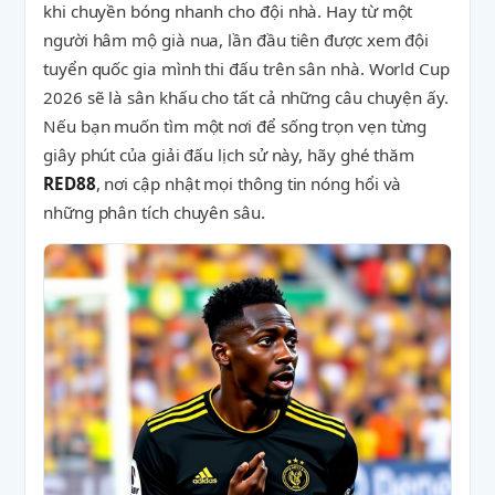
khi chuyền bóng nhanh cho đội nhà. Hay từ một
người hâm mộ già nua, lần đầu tiên được xem đội
tuyển quốc gia mình thi đấu trên sân nhà. World Cup
2026 sẽ là sân khấu cho tất cả những câu chuyện ấy.
Nếu bạn muốn tìm một nơi để sống trọn vẹn từng
giây phút của giải đấu lịch sử này, hãy ghé thăm
RED88
, nơi cập nhật mọi thông tin nóng hổi và
những phân tích chuyên sâu.