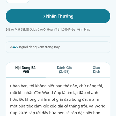
⚡ Nhận Thưởng
🔒 Bảo Mật SSL
🎰 Odds Cao
🔄 Hoàn Trả 1.5%
💳 Đa Kênh Nạp
🔥
422
người đang xem trang này
Nội Dung Bài
Đánh Giá
Giao
Viết
(2,437)
Dịch
Chào bạn, tôi không biết bạn thế nào, chứ riêng tôi,
mỗi khi nhắc đến World Cup là tim lại đập nhanh
hơn. Đó không chỉ là một giải đấu bóng đá, mà là
một bữa tiệc cảm xúc kéo dài cả tháng trời. Và World
Cup 2026 sắp tới đây hứa hẹn sẽ còn đặc biệt hơn