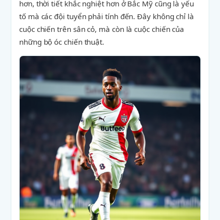
hơn, thời tiết khắc nghiệt hơn ở Bắc Mỹ cũng là yếu
tố mà các đội tuyển phải tính đến. Đây không chỉ là
cuộc chiến trên sân cỏ, mà còn là cuộc chiến của
những bộ óc chiến thuật.