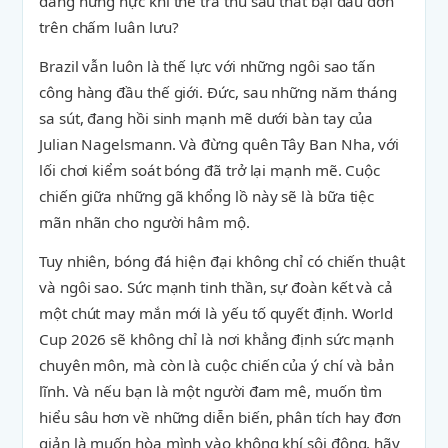
đang hừng hực khí thế trả thù sau thất bại đau đớn
trên chấm luân lưu?
Brazil vẫn luôn là thế lực với những ngôi sao tấn
công hàng đầu thế giới. Đức, sau những năm tháng
sa sút, đang hồi sinh mạnh mẽ dưới bàn tay của
Julian Nagelsmann. Và đừng quên Tây Ban Nha, với
lối chơi kiểm soát bóng đã trở lại mạnh mẽ. Cuộc
chiến giữa những gã khổng lồ này sẽ là bữa tiệc
mãn nhãn cho người hâm mộ.
Tuy nhiên, bóng đá hiện đại không chỉ có chiến thuật
và ngôi sao. Sức mạnh tinh thần, sự đoàn kết và cả
một chút may mắn mới là yếu tố quyết định. World
Cup 2026 sẽ không chỉ là nơi khẳng định sức mạnh
chuyên môn, mà còn là cuộc chiến của ý chí và bản
lĩnh. Và nếu bạn là một người đam mê, muốn tìm
hiểu sâu hơn về những diễn biến, phân tích hay đơn
giản là muốn hòa mình vào không khí sôi động, hãy