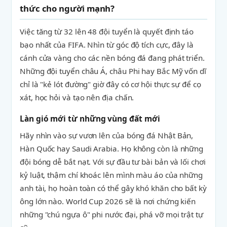
thức cho người mạnh?
Việc tăng từ 32 lên 48 đội tuyển là quyết định táo
bạo nhất của FIFA. Nhìn từ góc độ tích cực, đây là
cánh cửa vàng cho các nền bóng đá đang phát triển.
Những đội tuyển châu Á, châu Phi hay Bắc Mỹ vốn dĩ
chỉ là "kẻ lót đường" giờ đây có cơ hội thực sự để cọ
xát, học hỏi và tạo nên địa chấn.
Làn gió mới từ những vùng đất mới
Hãy nhìn vào sự vươn lên của bóng đá Nhật Bản,
Hàn Quốc hay Saudi Arabia. Họ không còn là những
đội bóng dễ bắt nạt. Với sự đầu tư bài bản và lối chơi
kỷ luật, thậm chí khoác lên mình màu áo của những
anh tài, họ hoàn toàn có thể gây khó khăn cho bất kỳ
ông lớn nào. World Cup 2026 sẽ là nơi chứng kiến
những "chú ngựa ô" phi nước đại, phá vỡ mọi trật tự