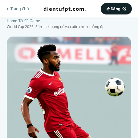
dientufpt.com
.
Trang Chủ
Đăng Ký
Home
›
Tất Cả Game
›
World Cup 2026: Sân chơi bùng nổ và cuộc chiến khẳng đị