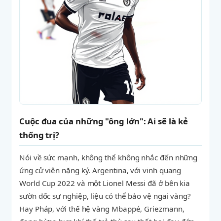
Cuộc đua của những "ông lớn": Ai sẽ là kẻ
thống trị?
Nói về sức mạnh, không thể không nhắc đến những
ứng cử viên nặng ký. Argentina, với vinh quang
World Cup 2022 và một Lionel Messi đã ở bên kia
sườn dốc sự nghiệp, liệu có thể bảo vệ ngai vàng?
Hay Pháp, với thế hệ vàng Mbappé, Griezmann,