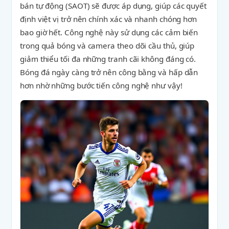
bán tự động (SAOT) sẽ được áp dụng, giúp các quyết
định việt vị trở nên chính xác và nhanh chóng hơn
bao giờ hết. Công nghệ này sử dụng các cảm biến
trong quả bóng và camera theo dõi cầu thủ, giúp
giảm thiểu tối đa những tranh cãi không đáng có.
Bóng đá ngày càng trở nên công bằng và hấp dẫn
hơn nhờ những bước tiến công nghệ như vậy!