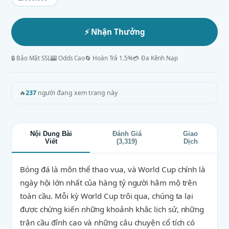
⚡ Nhận Thưởng
🔒 Bảo Mật SSL
🎰 Odds Cao
🔄 Hoàn Trả 1.5%
💳 Đa Kênh Nạp
🔥
237
người đang xem trang này
Nội Dung Bài
Đánh Giá
Giao
Viết
(3,319)
Dịch
Bóng đá là môn thể thao vua, và World Cup chính là
ngày hội lớn nhất của hàng tỷ người hâm mộ trên
toàn cầu. Mỗi kỳ World Cup trôi qua, chúng ta lại
được chứng kiến những khoảnh khắc lịch sử, những
trận cầu đỉnh cao và những câu chuyện cổ tích có