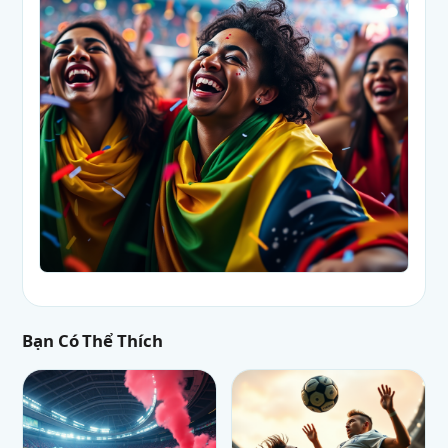
Bạn Có Thể Thích