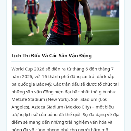
Lịch Thi Đấu Và Các Sân Vận Động
World Cup 2026 sẽ diễn ra từ tháng 6 đến tháng 7
năm 2026, với 16 thành phố đăng cai trải dài khắp
ba quốc gia Bắc Mỹ. Các trận đấu sẽ được tổ chức tại
những sân vận động hiện đại bậc nhất thế giới như
MetLife Stadium (New York), SoFi Stadium (Los
Angeles), Azteca Stadium (Mexico City) – một biểu
tượng lịch sử của bóng đá thế giới. Sự đa dạng về địa
điểm sẽ mang đến những trải nghiệm văn hóa và
bóng đá vô cùng phong phú cho người hâm mộ.