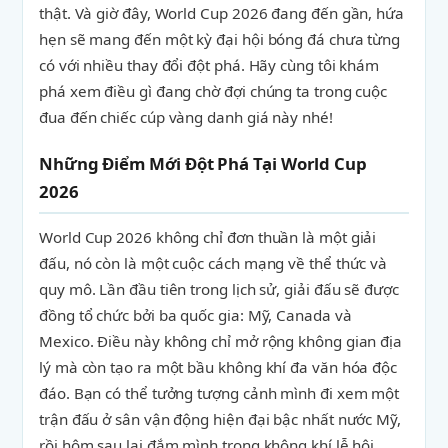
thật. Và giờ đây, World Cup 2026 đang đến gần, hứa
hẹn sẽ mang đến một kỳ đại hội bóng đá chưa từng
có với nhiều thay đổi đột phá. Hãy cùng tôi khám
phá xem điều gì đang chờ đợi chúng ta trong cuộc
đua đến chiếc cúp vàng danh giá này nhé!
Những Điểm Mới Đột Phá Tại World Cup
2026
World Cup 2026 không chỉ đơn thuần là một giải
đấu, nó còn là một cuộc cách mạng về thể thức và
quy mô. Lần đầu tiên trong lịch sử, giải đấu sẽ được
đồng tổ chức bởi ba quốc gia: Mỹ, Canada và
Mexico. Điều này không chỉ mở rộng không gian địa
lý mà còn tạo ra một bầu không khí đa văn hóa độc
đáo. Bạn có thể tưởng tượng cảnh mình đi xem một
trận đấu ở sân vận động hiện đại bậc nhất nước Mỹ,
rồi hôm sau lại đắm mình trong không khí lễ hội