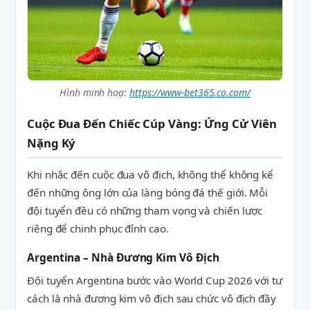
Hình minh hoạ:
https://www-bet365.co.com/
Cuộc Đua Đến Chiếc Cúp Vàng: Ứng Cử Viên
Nặng Ký
Khi nhắc đến cuộc đua vô địch, không thể không kể
đến những ông lớn của làng bóng đá thế giới. Mỗi
đội tuyển đều có những tham vọng và chiến lược
riêng để chinh phục đỉnh cao.
Argentina – Nhà Đương Kim Vô Địch
Đội tuyển Argentina bước vào World Cup 2026 với tư
cách là nhà đương kim vô địch sau chức vô địch đầy