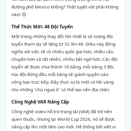
đường phố Mexico không? Thật tuyệt vời phải không
nào! 😍
Thể Thức Mới: 48 Đội Tuyển
Một trong những thay đổi lớn nhất là số lượng đội
tuyển tham dự sẽ tăng từ 32 lên 48. Điều này đồng
nghĩa với việc sẽ có nhiều quốc gia hơn, nhiều câu
chuyện hơn và tất nhiên, nhiều bất ngờ hơn. Các đội
tuyển sẽ được chia thành 16 bảng, mỗi bảng 3 đội.
Hai đội đứng đầu mỗi bảng sẽ giành quyền vào
vòng loại trực tiếp. Đây thực sự là một cơ hội vàng
cho những "chú ngựa ô" có thể tạo nên địa chấn.
Công Nghệ VAR Nâng Cấp
Công nghệ video hỗ trợ trọng tài (VAR) đã trở nên
quen thuộc, nhưng tại World Cup 2026, nó sẽ được
nâng cấp lên một tầm cao mới. Hệ thống bắt việt vị