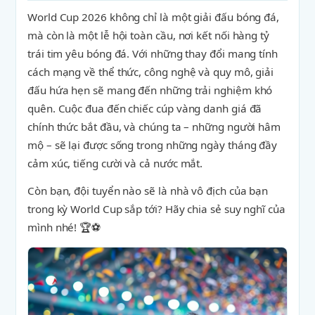
World Cup 2026 không chỉ là một giải đấu bóng đá,
mà còn là một lễ hội toàn cầu, nơi kết nối hàng tỷ
trái tim yêu bóng đá. Với những thay đổi mang tính
cách mạng về thể thức, công nghệ và quy mô, giải
đấu hứa hẹn sẽ mang đến những trải nghiệm khó
quên. Cuộc đua đến chiếc cúp vàng danh giá đã
chính thức bắt đầu, và chúng ta – những người hâm
mộ – sẽ lại được sống trong những ngày tháng đầy
cảm xúc, tiếng cười và cả nước mắt.
Còn bạn, đội tuyển nào sẽ là nhà vô địch của bạn
trong kỳ World Cup sắp tới? Hãy chia sẻ suy nghĩ của
mình nhé! 🏆⚽