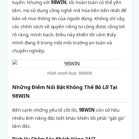
tuyến. Nhưng với
98WIN
, tôi hoàn toàn có thể yên
tâm. Họ sử dụng công nghệ mã hóa tiên tiến nhất để
bảo vệ mọi thông tin của người dùng. Không chỉ vậy,
các chính sách về quyền riêng tư cũng được công bố
rõ ràng, minh bạch. Điều này khiến tôi cảm thấy
mình đang ở trong một môi trường an toàn và
chuyên nghiệp.
Hình minh hoạ: 98WIN
Những Điểm Nổi Bật Không Thể Bỏ Lỡ Tại
98WIN
Bên cạnh những yếu tố cốt lõi,
98WIN
còn sở hữu
nhiều tính năng đặc biệt khác khiến tôi phải "gật gù"
tâm đắc.