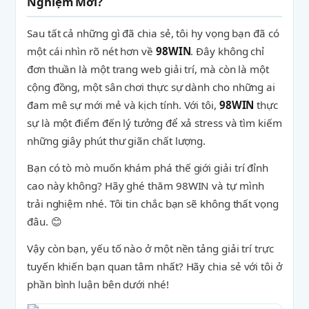
Nghiệm Mới?
Sau tất cả những gì đã chia sẻ, tôi hy vọng bạn đã có
một cái nhìn rõ nét hơn về
98WIN
. Đây không chỉ
đơn thuần là một trang web giải trí, mà còn là một
cộng đồng, một sân chơi thực sự dành cho những ai
đam mê sự mới mẻ và kịch tính. Với tôi,
98WIN
thực
sự là một điểm đến lý tưởng để xả stress và tìm kiếm
những giây phút thư giãn chất lượng.
Bạn có tò mò muốn khám phá thế giới giải trí đỉnh
cao này không? Hãy ghé thăm 98WIN và tự mình
trải nghiệm nhé. Tôi tin chắc bạn sẽ không thất vọng
đâu. 😊
Vậy còn bạn, yếu tố nào ở một nền tảng giải trí trực
tuyến khiến bạn quan tâm nhất? Hãy chia sẻ với tôi ở
phần bình luận bên dưới nhé!