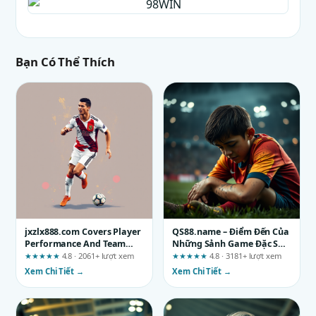
Bạn Có Thể Thích
jxzlx888.com Covers Player
QS88.name – Điểm Đến Của
Performance And Team
Những Sảnh Game Đặc Sắc
News – Một Góc Nhìn Từ
Nhất Dành Cho Dân Cá
★★★★★
4.8 · 2061+ lượt xem
★★★★★
4.8 · 3181+ lượt xem
Người Dùng Thực Tế
Cược
Xem Chi Tiết →
Xem Chi Tiết →