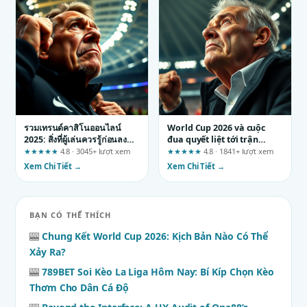
รวมเทรนด์คาสิโนออนไลน์
World Cup 2026 và cuộc
2025: สิ่งที่ผู้เล่นควรรู้ก่อนลงทุน
đua quyết liệt tới trận
จริง
chung kết trong mơ
★★★★★
4.8 · 3045+ lượt xem
★★★★★
4.8 · 1841+ lượt xem
Xem Chi Tiết →
Xem Chi Tiết →
BẠN CÓ THỂ THÍCH
🎰
Chung Kết World Cup 2026: Kịch Bản Nào Có Thể
Xảy Ra?
🎰
789BET Soi Kèo La Liga Hôm Nay: Bí Kíp Chọn Kèo
Thơm Cho Dân Cá Độ