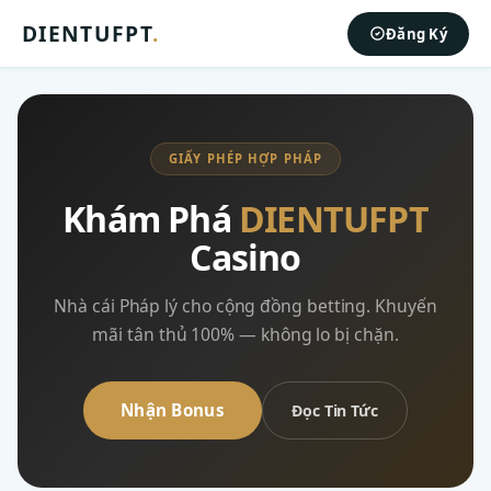
DIENTUFPT
.
Đăng Ký
GIẤY PHÉP HỢP PHÁP
Khám Phá
DIENTUFPT
Casino
Nhà cái Pháp lý cho cộng đồng betting. Khuyến
mãi tân thủ 100% — không lo bị chặn.
Nhận Bonus
Đọc Tin Tức