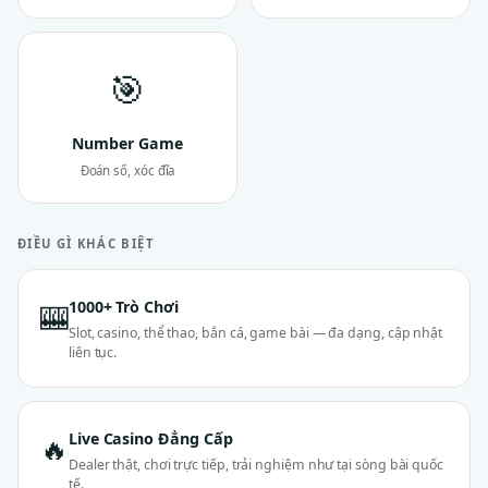
🎯
Number Game
Đoán số, xóc đĩa
ĐIỀU GÌ KHÁC BIỆT
1000+ Trò Chơi
🎰
Slot, casino, thể thao, bắn cá, game bài — đa dạng, cập nhật
liên tục.
Live Casino Đẳng Cấp
🔥
Dealer thật, chơi trực tiếp, trải nghiệm như tại sòng bài quốc
tế.