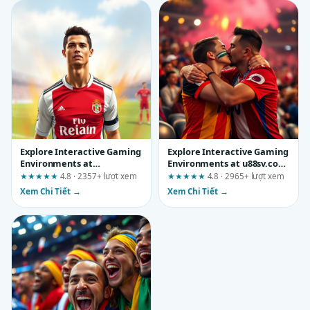
Explore Interactive Gaming
Explore Interactive Gaming
Environments at
Environments at u88sv.com:
Go99SV.com: A UX-Focused
A Verification-First Review
★★★★★
4.8 · 2357+ lượt xem
★★★★★
4.8 · 2965+ lượt xem
Review of Transparency,
Xem Chi Tiết →
Xem Chi Tiết →
Speed, and Trust