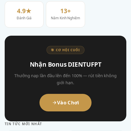
4.9★
13+
Đánh Giá
Năm Kinh Nghiệm
🎯 CƠ HỘI CUỐI
Nhận Bonus DIENTUFPT
Thưởng nạp lần đầu lên đến 100% — rút tiền không
giới hạn.
Vào Chơi
TIN TỨC MỚI NHẤT