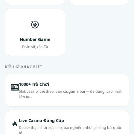
🎯
Number Game
Đoán số, xóc đĩa
ĐIỀU GÌ KHÁC BIỆT
1000+ Trò Chơi
🎰
Slot, casino, thể thao, bắn cá, game bài — đa dạng, cập nhật
liên tục.
Live Casino Đẳng Cấp
🔥
Dealer thật, chơi trực tiếp, trải nghiệm như tại sòng bài quốc
tế.