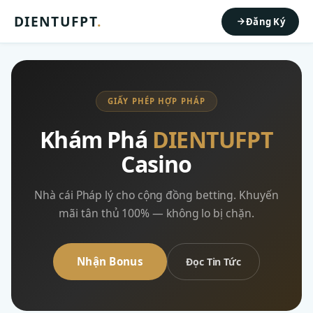
DIENTUFPT
.
Đăng Ký
GIẤY PHÉP HỢP PHÁP
Khám Phá
DIENTUFPT
Casino
Nhà cái Pháp lý cho cộng đồng betting. Khuyến
mãi tân thủ 100% — không lo bị chặn.
Nhận Bonus
Đọc Tin Tức