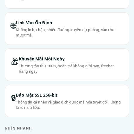
Link Vào Ổn Định
🌐
Không lo bị chặn, nhiều đường truyền dự phòng, vào chơi
mượt mà.
Khuyến Mãi Mỗi Ngày
🎁
Thưởng tân thủ 100%, hoàn trả không giới hạn, freebet
hàng ngày.
Bảo Mật SSL 256-bit
🔒
Thông tin cá nhân và giao dịch được mã hóa tuyệt đối. Không
lo rò rỉ dữ liệu.
NHÌN NHANH