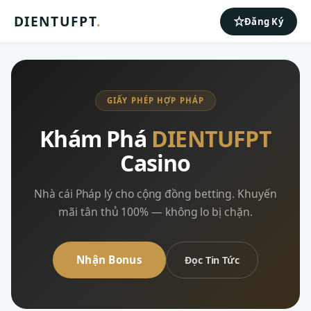
DIENTUFPT
.
Đăng Ký
GIẤY PHÉP HỢP PHÁP
Khám Phá
DIENTUFPT
Casino
Nhà cái Pháp lý cho cộng đồng betting. Khuyến
mãi tân thủ 100% — không lo bị chặn.
Nhận Bonus
Đọc Tin Tức