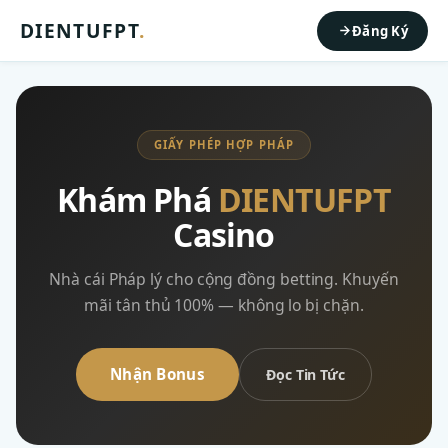
DIENTUFPT
.
Đăng Ký
GIẤY PHÉP HỢP PHÁP
Khám Phá
DIENTUFPT
Casino
Nhà cái Pháp lý cho cộng đồng betting. Khuyến
mãi tân thủ 100% — không lo bị chặn.
Nhận Bonus
Đọc Tin Tức