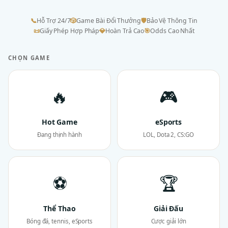
📞
Hỗ Trợ 24/7
🎲
Game Bài Đổi Thưởng
🛡
Bảo Vệ Thông Tin
📜
Giấy Phép Hợp Pháp
💎
Hoàn Trả Cao
🎯
Odds Cao Nhất
CHỌN GAME
🔥
🎮
Hot Game
eSports
Đang thịnh hành
LOL, Dota 2, CS:GO
⚽
🏆
Thể Thao
Giải Đấu
Bóng đá, tennis, eSports
Cược giải lớn