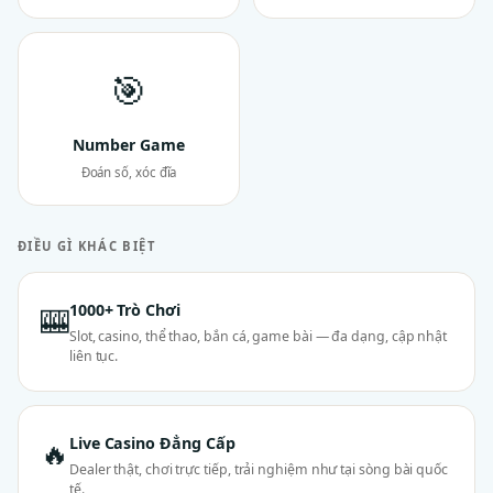
🎯
Number Game
Đoán số, xóc đĩa
ĐIỀU GÌ KHÁC BIỆT
1000+ Trò Chơi
🎰
Slot, casino, thể thao, bắn cá, game bài — đa dạng, cập nhật
liên tục.
Live Casino Đẳng Cấp
🔥
Dealer thật, chơi trực tiếp, trải nghiệm như tại sòng bài quốc
tế.