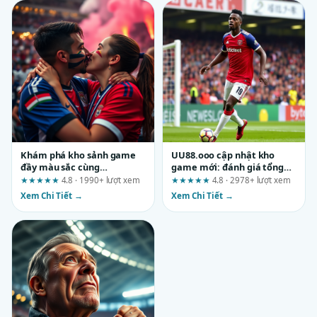
Khám phá kho sảnh game
UU88.ooo cập nhật kho
đầy màu sắc cùng
game mới: đánh giá tổng
ml88.vegas: Góc nhìn quản
quan từ góc nhìn trải
★★★★★
4.8 · 1990+ lượt xem
★★★★★
4.8 · 2978+ lượt xem
trị vốn thay vì cảm xúc
nghiệm người dùng
Xem Chi Tiết →
Xem Chi Tiết →