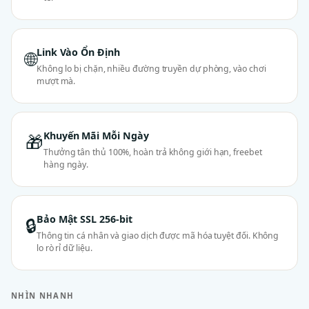
Link Vào Ổn Định
🌐
Không lo bị chặn, nhiều đường truyền dự phòng, vào chơi
mượt mà.
Khuyến Mãi Mỗi Ngày
🎁
Thưởng tân thủ 100%, hoàn trả không giới hạn, freebet
hàng ngày.
Bảo Mật SSL 256-bit
🔒
Thông tin cá nhân và giao dịch được mã hóa tuyệt đối. Không
lo rò rỉ dữ liệu.
NHÌN NHANH