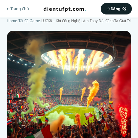
dientufpt.com
.
Trang Chủ
Đăng Ký
Home
›
Tất Cả Game
›
LUCK8 – Khi Công Nghệ Làm Thay Đổi Cách Ta Giải Trí