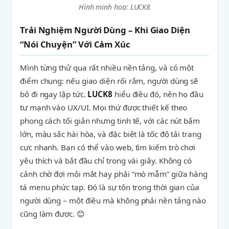
Hình minh hoạ: LUCK8
Trải Nghiệm Người Dùng – Khi Giao Diện
“Nói Chuyện” Với Cảm Xúc
Mình từng thử qua rất nhiều nền tảng, và có một
điểm chung: nếu giao diện rối rắm, người dùng sẽ
bỏ đi ngay lập tức.
LUCK8
hiểu điều đó, nên họ đầu
tư mạnh vào UX/UI. Mọi thứ được thiết kế theo
phong cách tối giản nhưng tinh tế, với các nút bấm
lớn, màu sắc hài hòa, và đặc biệt là tốc độ tải trang
cực nhanh. Bạn có thể vào web, tìm kiếm trò chơi
yêu thích và bắt đầu chỉ trong vài giây. Không có
cảnh chờ đợi mỏi mắt hay phải “mò mẫm” giữa hàng
tá menu phức tạp. Đó là sự tôn trọng thời gian của
người dùng – một điều mà không phải nền tảng nào
cũng làm được. 😊