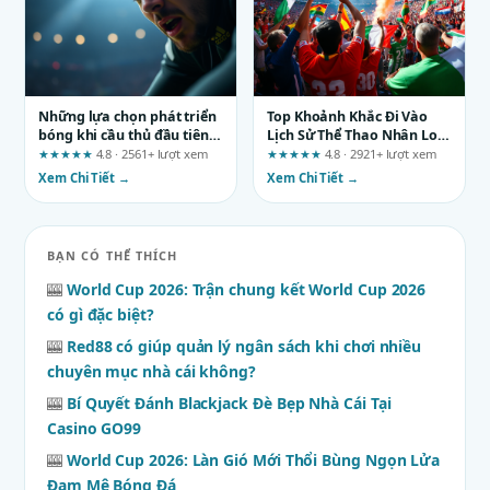
Những lựa chọn phát triển
Top Khoảnh Khắc Đi Vào
bóng khi cầu thủ đầu tiên
Lịch Sử Thể Thao Nhân Loại
bị khóa tại bán kết World
Mãi Mãi Khắc Ghi
★★★★★
4.8 · 2561+ lượt xem
★★★★★
4.8 · 2921+ lượt xem
Cup 2026 trên 33win3.space
Xem Chi Tiết →
Xem Chi Tiết →
BẠN CÓ THỂ THÍCH
🎰
World Cup 2026: Trận chung kết World Cup 2026
có gì đặc biệt?
🎰
Red88 có giúp quản lý ngân sách khi chơi nhiều
chuyên mục nhà cái không?
🎰
Bí Quyết Đánh Blackjack Đè Bẹp Nhà Cái Tại
Casino GO99
🎰
World Cup 2026: Làn Gió Mới Thổi Bùng Ngọn Lửa
Đam Mê Bóng Đá