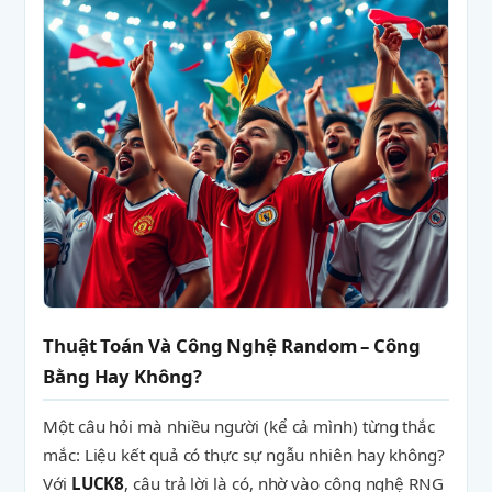
Thuật Toán Và Công Nghệ Random – Công
Bằng Hay Không?
Một câu hỏi mà nhiều người (kể cả mình) từng thắc
mắc: Liệu kết quả có thực sự ngẫu nhiên hay không?
Với
LUCK8
, câu trả lời là có, nhờ vào công nghệ RNG