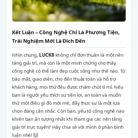
Kết Luận – Công Nghệ Chỉ Là Phương Tiện,
Trải Nghiệm Mới Là Đích Đến
Nhìn chung,
LUCK8
không chỉ đơn thuần là một nền
tảng giải trí, mà còn là một minh chứng cho thấy
công nghệ có thể làm đẹp cuộc sống như thế nào. Từ
bảo mật, giao diện, cho đến thuật toán và hỗ trợ
khách hàng, mọi thứ đều được chăm chút tỉ mỉ. Nếu
bạn là người yêu thích sự tiện lợi, an toàn và muốn
thử một điều gì đó mới mẻ, đây thực sự là một lựa
chọn đáng cân nhắc. Còn bạn, yếu tố công nghệ nào
khiến bạn ấn tượng nhất khi tham gia các nền tảng
giải trí trực tuyến? Hãy chia sẻ với mình ở phần bình
luận nhé! 🙌