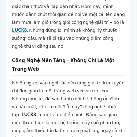
giác chân thực và hấp dẫn nhất. Hôm nay, mình
muốn dành chút thời gian để nói về một cái tên đang
làm mưa làm gió trong giới công nghệ giải trí – đó là
LUCK8
. Nhưng đừng lo, mình sẽ không “lý thuyết
suông” đâu, mà sẽ đi sâu vào những điểm công
nghệ thú vị đằng sau nó.
Công Nghệ Nền Tảng – Không Chỉ Là Một
Trang Web
Nhiều người vẫn nghĩ các nền tảng giải trí trực tuyến
chỉ đơn giản là một trang web với vài trò chơi.
Nhưng thực tế, để vận hành một hệ thống ổn định
và bảo mật, cần cả một “cỗ máy” công nghệ phức
tạp.
LUCK8
là một ví dụ điển hình. Đằng sau giao
diện thân thiện là một hệ thống máy chủ phân tán,
giúp giảm thiểu tối đa tình trạng giật lag, ngay cả khi