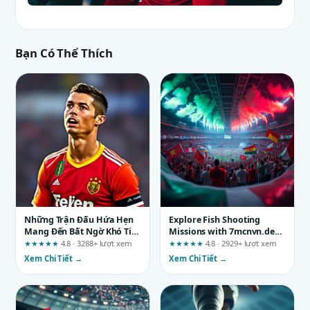
Bạn Có Thể Thích
Những Trận Đấu Hứa Hẹn
Explore Fish Shooting
Mang Đến Bất Ngờ Khó Tin
Missions with 7mcnvn.dev –
Nhất
A UX Expert’s Reality Check
★★★★★
4.8 · 3288+ lượt xem
★★★★★
4.8 · 2929+ lượt xem
Xem Chi Tiết →
Xem Chi Tiết →