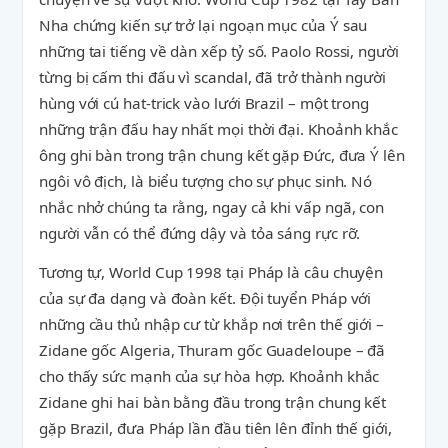
Nha chứng kiến sự trở lại ngoạn mục của Ý sau
những tai tiếng về dàn xếp tỷ số. Paolo Rossi, người
từng bị cấm thi đấu vì scandal, đã trở thành người
hùng với cú hat-trick vào lưới Brazil – một trong
những trận đấu hay nhất mọi thời đại. Khoảnh khắc
ông ghi bàn trong trận chung kết gặp Đức, đưa Ý lên
ngôi vô địch, là biểu tượng cho sự phục sinh. Nó
nhắc nhở chúng ta rằng, ngay cả khi vấp ngã, con
người vẫn có thể đứng dậy và tỏa sáng rực rỡ.
Tương tự, World Cup 1998 tại Pháp là câu chuyện
của sự đa dạng và đoàn kết. Đội tuyển Pháp với
những cầu thủ nhập cư từ khắp nơi trên thế giới –
Zidane gốc Algeria, Thuram gốc Guadeloupe – đã
cho thấy sức mạnh của sự hòa hợp. Khoảnh khắc
Zidane ghi hai bàn bằng đầu trong trận chung kết
gặp Brazil, đưa Pháp lần đầu tiên lên đỉnh thế giới,