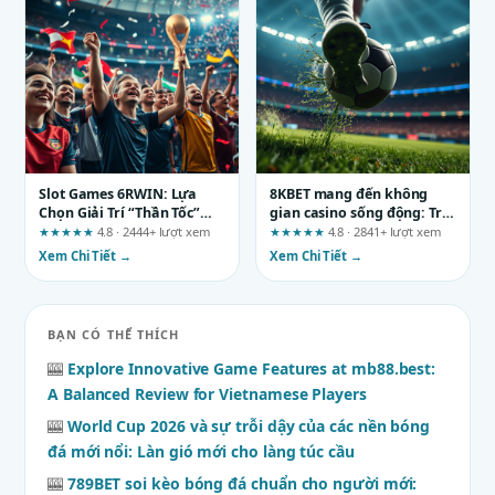
Slot Games 6RWIN: Lựa
8KBET mang đến không
Chọn Giải Trí “Thần Tốc”
gian casino sống động: Trải
Cho Người Bận Rộn?
nghiệm thực tế từ một tay
★★★★★
4.8 · 2444+ lượt xem
★★★★★
4.8 · 2841+ lượt xem
chơi kỳ cựu
Xem Chi Tiết →
Xem Chi Tiết →
BẠN CÓ THỂ THÍCH
🎰
Explore Innovative Game Features at mb88.best:
A Balanced Review for Vietnamese Players
🎰
World Cup 2026 và sự trỗi dậy của các nền bóng
đá mới nổi: Làn gió mới cho làng túc cầu
🎰
789BET soi kèo bóng đá chuẩn cho người mới: