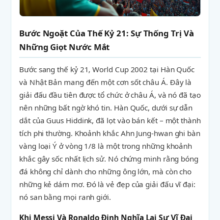
Bước Ngoặt Của Thế Kỷ 21: Sự Thống Trị Và
Những Giọt Nước Mắt
Bước sang thế kỷ 21, World Cup 2002 tại Hàn Quốc
và Nhật Bản mang đến một cơn sốt châu Á. Đây là
giải đấu đầu tiên được tổ chức ở châu Á, và nó đã tạo
nên những bất ngờ khó tin. Hàn Quốc, dưới sự dẫn
dắt của Guus Hiddink, đã lọt vào bán kết – một thành
tích phi thường. Khoảnh khắc Ahn Jung-hwan ghi bàn
vàng loại Ý ở vòng 1/8 là một trong những khoảnh
khắc gây sốc nhất lịch sử. Nó chứng minh rằng bóng
đá không chỉ dành cho những ông lớn, mà còn cho
những kẻ dám mơ. Đó là vẻ đẹp của giải đấu vĩ đại:
nó san bằng mọi ranh giới.
Khi Messi Và Ronaldo Định Nghĩa Lại Sự Vĩ Đại