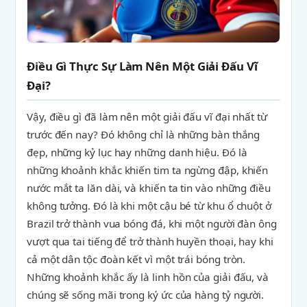
Điều Gì Thực Sự Làm Nên Một Giải Đấu Vĩ
Đại?
Vậy, điều gì đã làm nên một giải đấu vĩ đại nhất từ
trước đến nay? Đó không chỉ là những bàn thắng
đẹp, những kỷ lục hay những danh hiệu. Đó là
những khoảnh khắc khiến tim ta ngừng đập, khiến
nước mắt ta lăn dài, và khiến ta tin vào những điều
không tưởng. Đó là khi một cậu bé từ khu ổ chuột ở
Brazil trở thành vua bóng đá, khi một người đàn ông
vượt qua tai tiếng để trở thành huyền thoại, hay khi
cả một dân tộc đoàn kết vì một trái bóng tròn.
Những khoảnh khắc ấy là linh hồn của giải đấu, và
chúng sẽ sống mãi trong ký ức của hàng tỷ người.