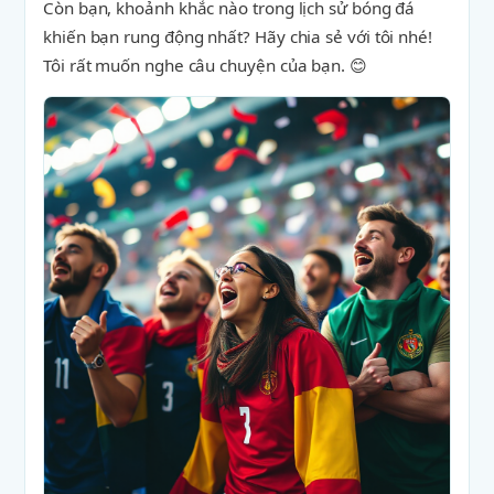
Còn bạn, khoảnh khắc nào trong lịch sử bóng đá
khiến bạn rung động nhất? Hãy chia sẻ với tôi nhé!
Tôi rất muốn nghe câu chuyện của bạn. 😊