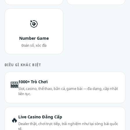
🎯
Number Game
Đoán số, xóc đĩa
ĐIỀU GÌ KHÁC BIỆT
1000+ Trò Chơi
🎰
Slot, casino, thể thao, bắn cá, game bài — đa dạng, cập nhật
liên tục.
Live Casino Đẳng Cấp
🔥
Dealer thật, chơi trực tiếp, trải nghiệm như tại sòng bài quốc
tế.