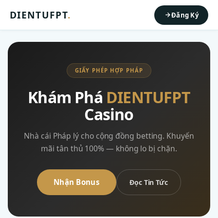
DIENTUFPT
.
Đăng Ký
GIẤY PHÉP HỢP PHÁP
Khám Phá
DIENTUFPT
Casino
Nhà cái Pháp lý cho cộng đồng betting. Khuyến
mãi tân thủ 100% — không lo bị chặn.
Nhận Bonus
Đọc Tin Tức