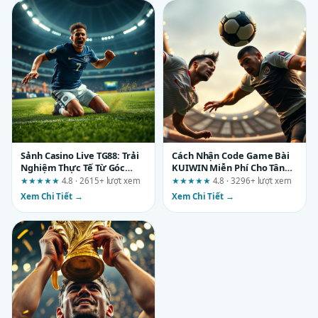
Sảnh Casino Live TG88: Trải
Cách Nhận Code Game Bài
Nghiệm Thực Tế Từ Góc
KUIWIN Miễn Phí Cho Tân
Nhìn Người Dùng – Truy
Thủ: Ai Nên Nhận, Ai Nên Bỏ
★★★★★
4.8 · 2615+ lượt xem
★★★★★
4.8 · 3296+ lượt xem
Cập, Đăng Ký, Tương Tác
Qua?
Xem Chi Tiết →
Xem Chi Tiết →
Dealer Và Hỗ Trợ