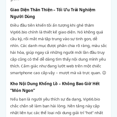
Giao Diện Thân Thiện – Tối Ưu Trải Nghiệm
Người Dùng
Điều đầu tiên khiến tôi ấn tượng khi ghé thăm
Vip66.bio chính là thiết kế giao diện. Nó không quá
cầu kỳ, rối mắt mà tập trung vào sự tinh gọn, dễ
nhìn. Các danh mục được phân chia rõ ràng, màu sắc
hài hòa, giúp ngay cả những người mới lần đầu truy
cập cũng có thể dễ dàng tìm thấy nội dung mình yêu
thích. Cảm giác như đang lướt web trên một chiếc
smartphone cao cấp vậy – mượt mà và trực quan. 😉
Kho Nội Dung Khổng Lồ – Không Bao Giờ Hết
“Món Ngon”
Nếu bạn là người yêu thích sự đa dạng, Vip66.bio
chắc chắn sẽ làm bạn hài lòng. Nền tảng này cập
nhật liên tục các thể loại nội dung giải trí “hot” nhất