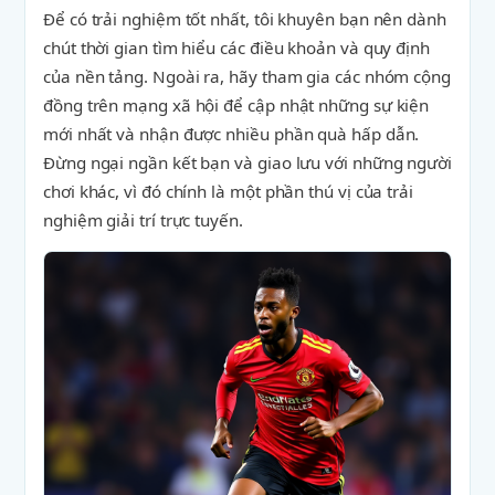
Để có trải nghiệm tốt nhất, tôi khuyên bạn nên dành
chút thời gian tìm hiểu các điều khoản và quy định
của nền tảng. Ngoài ra, hãy tham gia các nhóm cộng
đồng trên mạng xã hội để cập nhật những sự kiện
mới nhất và nhận được nhiều phần quà hấp dẫn.
Đừng ngại ngần kết bạn và giao lưu với những người
chơi khác, vì đó chính là một phần thú vị của trải
nghiệm giải trí trực tuyến.