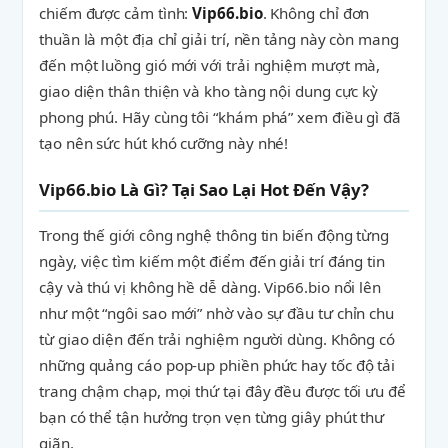
chiếm được cảm tình:
Vip66.bio
. Không chỉ đơn
thuần là một địa chỉ giải trí, nền tảng này còn mang
đến một luồng gió mới với trải nghiệm mượt mà,
giao diện thân thiện và kho tàng nội dung cực kỳ
phong phú. Hãy cùng tôi “khám phá” xem điều gì đã
tạo nên sức hút khó cưỡng này nhé!
Vip66.bio Là Gì? Tại Sao Lại Hot Đến Vậy?
Trong thế giới công nghệ thông tin biến động từng
ngày, việc tìm kiếm một điểm đến giải trí đáng tin
cậy và thú vị không hề dễ dàng. Vip66.bio nổi lên
như một “ngôi sao mới” nhờ vào sự đầu tư chỉn chu
từ giao diện đến trải nghiệm người dùng. Không có
những quảng cáo pop-up phiền phức hay tốc độ tải
trang chậm chạp, mọi thứ tại đây đều được tối ưu để
bạn có thể tận hưởng trọn vẹn từng giây phút thư
giãn.